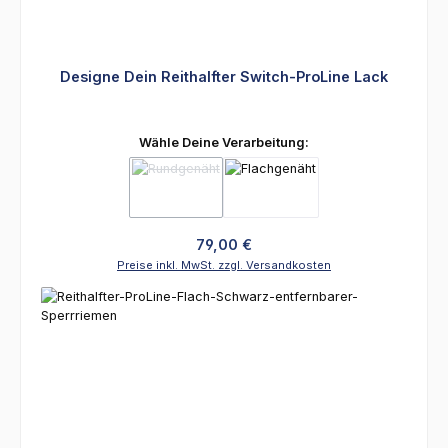
Designe Dein Reithalfter Switch-ProLine Lack
auswählen
Wähle Deine Verarbeitung:
(Diese Option ist zurzeit nicht verfügbar.)
Regulärer Preis:
79,00 €
Preise inkl. MwSt. zzgl. Versandkosten