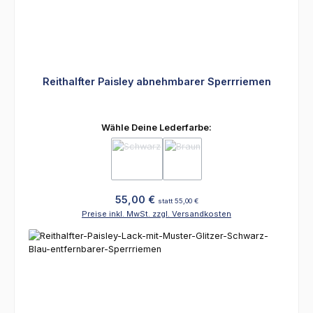
Reithalfter Paisley abnehmbarer Sperrriemen
auswählen
Wähle Deine Lederfarbe:
(Diese Option ist zurzeit nicht verfügbar.)
(Diese Option ist zurzeit nicht ver
Regulärer Preis:
55,00 €
statt 55,00 €
Preise inkl. MwSt. zzgl. Versandkosten