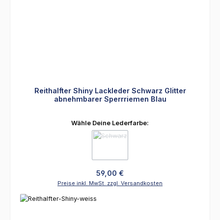
Reithalfter Shiny Lackleder Schwarz Glitter
abnehmbarer Sperrriemen Blau
auswählen
Wähle Deine Lederfarbe:
(Diese Option ist zurzeit nicht verfügbar.
Regulärer Preis:
59,00 €
Preise inkl. MwSt. zzgl. Versandkosten