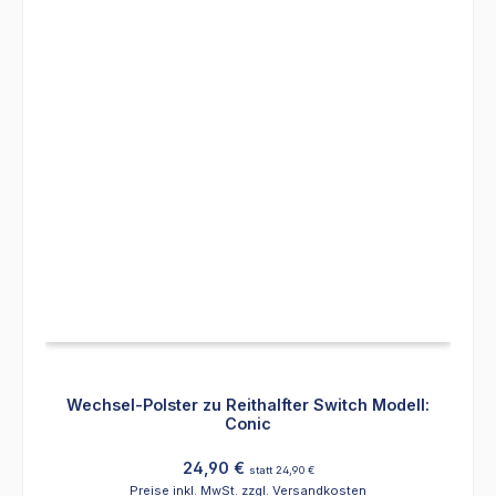
Wechsel-Polster zu Reithalfter Switch Modell:
Conic
Regulärer Preis:
24,90 €
statt 24,90 €
Preise inkl. MwSt. zzgl. Versandkosten