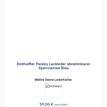
Reithalfter Paisley Lackleder abnehmbarer
Sperrriemen Blau
auswählen
Wähle Deine Lederfarbe:
Regulärer Preis:
59,00 €
statt 59,00 €