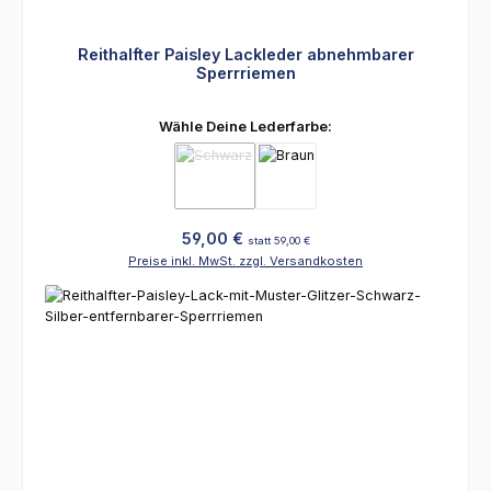
Reithalfter Paisley Lackleder abnehmbarer
Sperrriemen
auswählen
Wähle Deine Lederfarbe:
(Diese Option ist zurzeit nicht verfügbar.)
Regulärer Preis:
59,00 €
statt 59,00 €
Preise inkl. MwSt. zzgl. Versandkosten