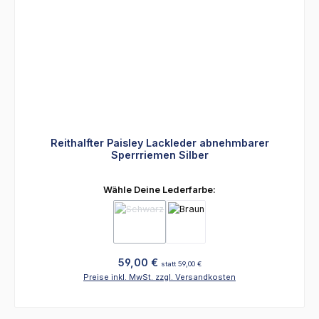
Reithalfter Paisley Lackleder abnehmbarer
Sperrriemen Silber
auswählen
Wähle Deine Lederfarbe:
(Diese Option ist zurzeit nicht verfügbar.)
Regulärer Preis:
59,00 €
statt 59,00 €
Preise inkl. MwSt. zzgl. Versandkosten