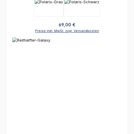
Regulärer Preis:
69,00 €
Preise inkl. MwSt. zzgl. Versandkosten