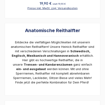
Regulärer Preis:
19,90 €
statt 19,90 €
Preise inkl. MwSt. zzgl. Versandkosten
Anatomische Reithalfter
Entdecke die vielfältigen Möglichkeiten mit unserern
anatomischen Reithalftern! Unsere Heinick Reithalfter sind
mit verschiedenen Verschnallungen in
Schwedisch,
Englisch, Mexikanisch und Hannoveranisch
erhältlich.
Hier gibt es hochwertige Reithalfter, die in
unsere
Trensen- und Kandarenzäumen
ganz einfach
ein- und ausgebaut
werden können. Mit und ohne
Sperrriemen, Reithalfter mit komplett abnehmbaren
Sperrriemen, Lackleder, Glitzer-Biese und vieles Mehr!
Finde jetzt die perfekte Kombination für Dein Pferd!