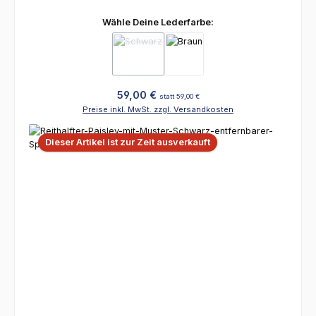
auswählen
Wähle Deine Lederfarbe:
(Diese Option ist zurzeit nicht verfügbar.)
Regulärer Preis:
59,00 €
statt 59,00 €
Preise inkl. MwSt. zzgl. Versandkosten
Dieser Artikel ist zur Zeit ausverkauft