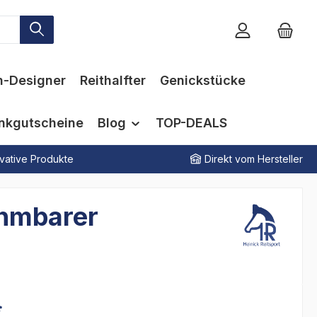
n-Designer
Reithalfter
Genickstücke
nkgutscheine
Blog
TOP-DEALS
vative Produkte
Direkt vom Hersteller
ehmbarer
€