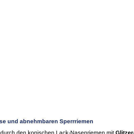
Biese und abnehmbaren Sperrriemen
h durch den
konischen Lack-Nasenriemen mit
Glitze