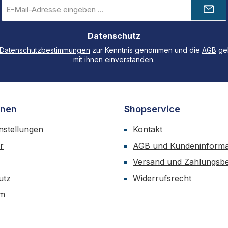
E-
Mail-
Adresse
Datenschutz
*
Datenschutzbestimmungen
zur Kenntnis genommen und die
AGB
gel
mit ihnen einverstanden.
onen
Shopservice
nstellungen
Kontakt
r
AGB und Kundeninforma
Versand und Zahlungsb
utz
Widerrufsrecht
um