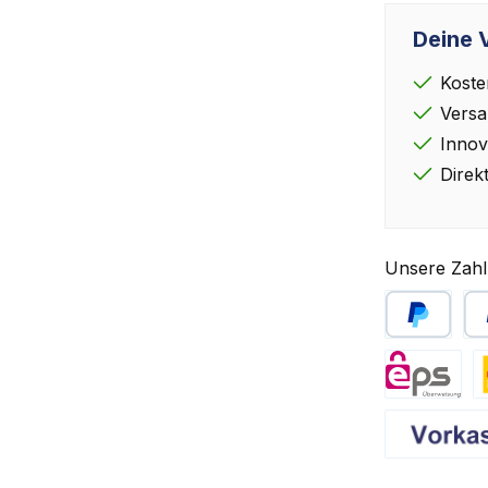
Deine V
Koste
Versa
Innov
Direk
Unsere Zahl
PayPal
Sp
eps
D
Vorkasse