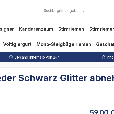
signer
Kandarenzaum
Stirnriemen
Stirnrieme
Voltigiergurt
Mono-Steigbügelriemen
Gesche
Versand innerhalb von 24h
Inno
leder Schwarz Glitter abn
59,00 