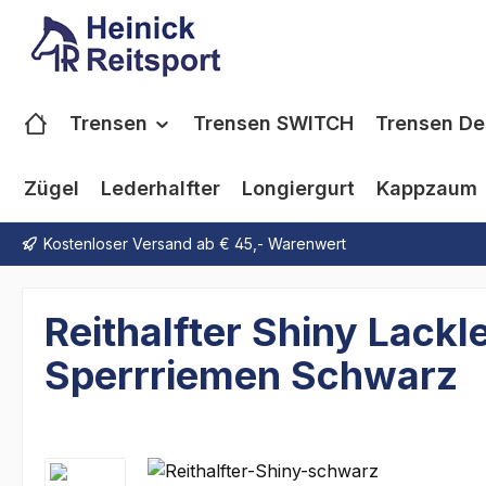
m Hauptinhalt springen
Zur Suche springen
Zur Hauptnavigation springen
Trensen
Trensen SWITCH
Trensen De
Zügel
Lederhalfter
Longiergurt
Kappzaum
Kostenloser Versand ab € 45,- Warenwert
Reithalfter Shiny Lack
Sperrriemen Schwarz
Bildergalerie überspringen