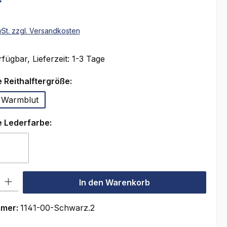
wSt. zzgl. Versandkosten
fügbar, Lieferzeit: 1-3 Tage
auswählen
 Reithalftergröße:
Warmblut
auswählen
 Lederfarbe:
rz
Schwarz-Weiß
(Diese Option ist zurzeit nicht verfügbar.)
l: Gib den gewünschten Wert ein oder benutze die Schaltflächen um
In den Warenkorb
mmer:
1141-00-Schwarz.2