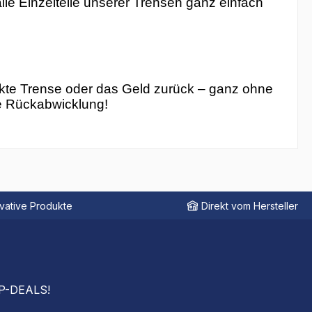
le Einzelteile unserer Trensen ganz einfach
ekte Trense oder das Geld zurück – ganz ohne
ie Rückabwicklung!
vative Produkte
Direkt vom Hersteller
OP-DEALS!