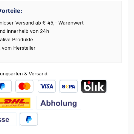
orteile:
nloser Versand ab € 45,- Warenwert
nd innerhalb von 24h
ative Produkte
t vom Hersteller
ungsarten & Versand:
äter Bezahlen
Kredit- oder Debitkarte
SEPA Lastschrift
BLIK
HL
Abholung
PayPal