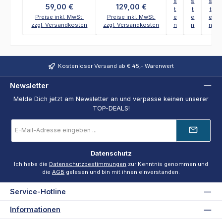
s
s
s
Regulärer Preis:
Regulärer Preis:
59,00 €
129,00 €
t
t
t
Preise inkl. MwSt.
Preise inkl. MwSt.
e
e
e
zzgl. Versandkosten
zzgl. Versandkosten
n
n
n
Kostenloser Versand ab € 45,- Warenwert
Newsletter
Melde Dich jetzt am Newsletter an und verpasse keinen unserer
TOP-DEALS!
E-
Mail-
Adresse
*
Datenschutz
Ich habe die
Datenschutzbestimmungen
zur Kenntnis genommen und
die
AGB
gelesen und bin mit ihnen einverstanden.
Service-Hotline
Informationen