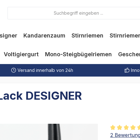
signer
Kandarenzaum
Stirnriemen
Stirnrieme
Voltigiergurt
Mono-Steigbügelriemen
Gesche
Versand innerhalb von 24h
Inno
 Lack DESIGNER
Durchschnit
2 Bewertun