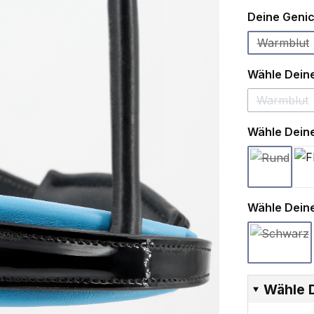
Deine Geni
Warmblut
(Diese 
Wähle Deine
Warmblut
(Diese 
Wähle Deine
Rundgen
(Diese Opt
Wähle Deine
Schwa
(Diese O
Wähle 