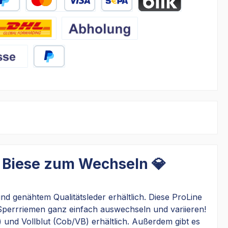
äter Bezahlen
Kredit- oder Debitkarte
SEPA Lastschrift
BLIK
HL
Abholung
PayPal
d Biese zum Wechseln 💎
nd genähtem Qualitätsleder erhältlich. Diese ProLine
d Sperrriemen ganz einfach auswechseln und variieren!
und Vollblut (Cob/VB) erhältlich. Außerdem gibt es