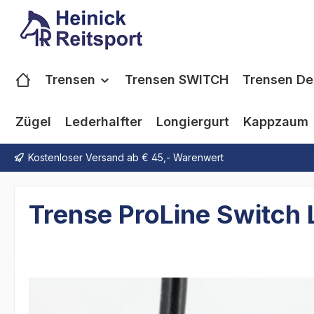
m Hauptinhalt springen
Zur Suche springen
Zur Hauptnavigation springen
Trensen
Trensen SWITCH
Trensen De
Zügel
Lederhalfter
Longiergurt
Kappzaum
Kostenloser Versand ab € 45,- Warenwert
Trense ProLine Switch