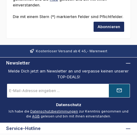
einverstanden.
Die mit einem Stern (*) markierten Felder sind Pflichtfelder.
Abonnieren
Kostenloser Versand ab € 45,- Warenwert
Newsletter
Melde Dich jetzt am Newsletter an und verpasse keinen unserer
TOP-DEALS!
E-
Mail-
Adresse
*
Datenschutz
Ich habe die
Datenschutzbestimmungen
zur Kenntnis genommen und
die
AGB
gelesen und bin mit ihnen einverstanden.
Service-Hotline