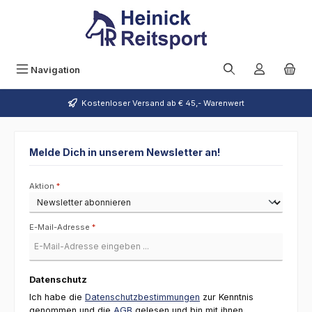
Zum Hauptinhalt springen
Navigation
Kostenloser Versand ab € 45,- Warenwert
Melde Dich in unserem Newsletter an!
Aktion
*
E-Mail-Adresse
*
Datenschutz
Ich habe die
Datenschutzbestimmungen
zur Kenntnis
genommen und die
AGB
gelesen und bin mit ihnen