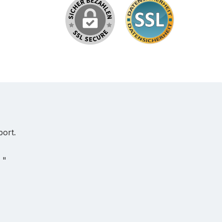
port.
 "