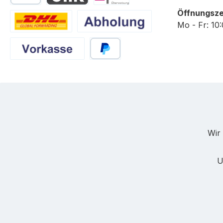
SEPA Lastschrift
BLIK
eps
Öffnungsze
Mo - Fr: 10
DHL
Abholung
Vorkasse
PayPal
Wir 
U