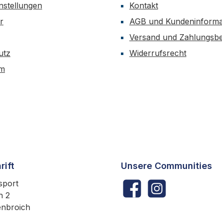
nstellungen
Kontakt
r
AGB und Kundeninforma
Versand und Zahlungsb
utz
Widerrufsrecht
um
rift
Unsere Communities
sport
Facebook
Instagram
h 2
enbroich