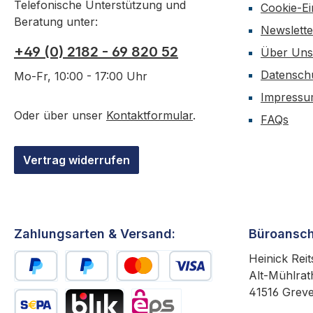
Telefonische Unterstützung und
Cookie-Ei
Beratung unter:
Newslette
+49 (0) 2182 - 69 820 52
Über Uns
Datensch
Mo-Fr, 10:00 - 17:00 Uhr
Impress
Oder über unser
Kontaktformular
.
FAQs
Vertrag widerrufen
Zahlungsarten & Versand:
Büroansch
Heinick Reit
Alt-Mühlrat
PayPal
Später Bezahlen
Kredit- oder Debitkarte
41516 Grev