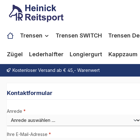
m Hauptinhalt springen
Zur Suche springen
Zur Hauptnavigation springen
Trensen
Trensen SWITCH
Trensen De
Zügel
Lederhalfter
Longiergurt
Kappzaum
Kostenloser Versand ab € 45,- Warenwert
Kontaktformular
Anrede
*
Ihre E-Mail-Adresse
*