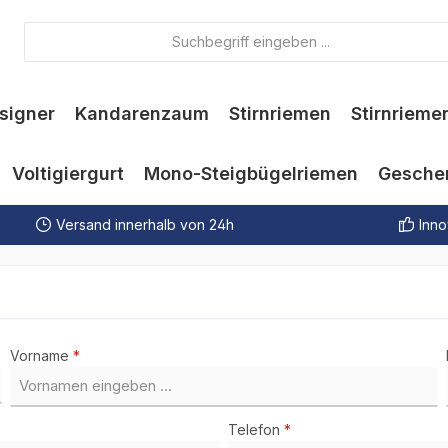
signer
Kandarenzaum
Stirnriemen
Stirnrieme
Voltigiergurt
Mono-Steigbügelriemen
Gesche
Versand innerhalb von 24h
Inno
Vorname
*
Telefon
*