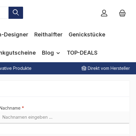
n-Designer
Reithalfter
Genickstücke
nkgutscheine
Blog
TOP-DEALS
vative Produkte
Direkt vom Hersteller
Nachname
*