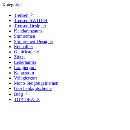
Kategorien
Trensen
Trensen SWITCH
Trensen Designer
Kandarenzaum
Stirnriemen
Stirnriemen-Designer
Reithalfter
Genickstücke
Zügel
Lederhalfter
Longiergurt
Kappzaum
Voltigiergurt
Mono-Steigbügelriemen
Geschenkgutscheine
Blog
TOP-DEALS