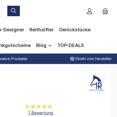
n-Designer
Reithalfter
Genickstücke
nkgutscheine
Blog
TOP-DEALS
vative Produkte
Direkt vom Hersteller
tliche Bewertung von 5 von 5 Sternen
1 Bewertung