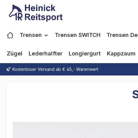
m Hauptinhalt springen
Zur Suche springen
Zur Hauptnavigation springen
Trensen
Trensen SWITCH
Trensen De
Zügel
Lederhalfter
Longiergurt
Kappzaum
Kostenloser Versand ab € 45,- Warenwert
S