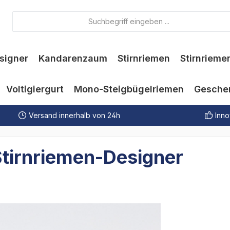
signer
Kandarenzaum
Stirnriemen
Stirnrieme
Voltigiergurt
Mono-Steigbügelriemen
Gesche
Versand innerhalb von 24h
Inno
tirnriemen-Designer
Durchschnit