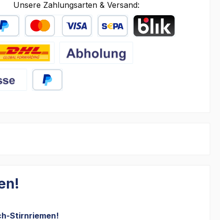
Unsere Zahlungsarten & Versand:
Später Bezahlen
Kredit- oder Debitkarte
SEPA Lastschrift
BLIK
DHL
Abholung
rkasse
PayPal
en!
h-Stirnriemen!