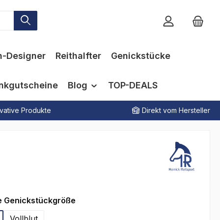
n-Designer
Reithalfter
Genickstücke
nkgutscheine
Blog
TOP-DEALS
vative Produkte
Direkt vom Hersteller
auswählen
e Genickstückgröße
Vollblut