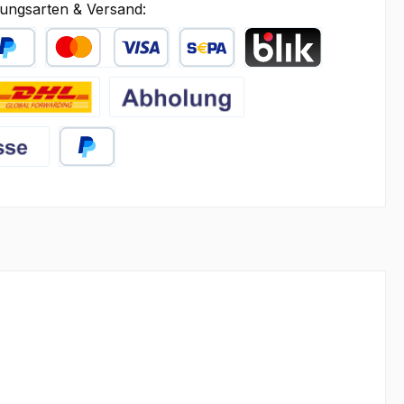
ungsarten & Versand:
äter Bezahlen
Kredit- oder Debitkarte
SEPA Lastschrift
BLIK
HL
Abholung
PayPal