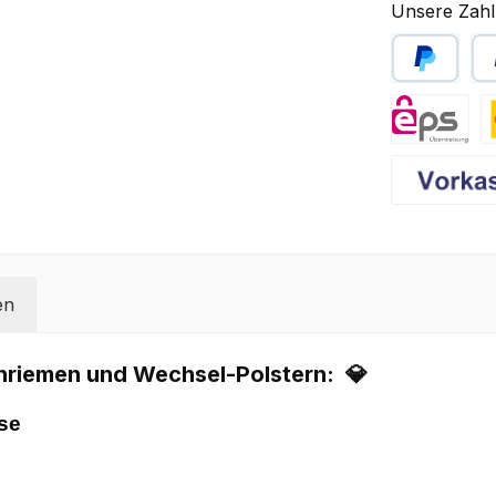
Unsere Zahl
PayPal
Sp
eps
D
Vorkasse
en
enriemen und Wechsel-Polstern:
💎
ese