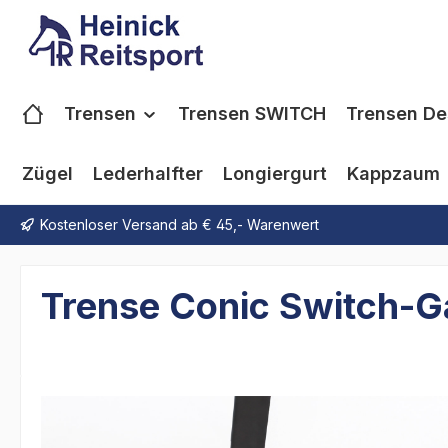
m Hauptinhalt springen
Zur Suche springen
Zur Hauptnavigation springen
Trensen
Trensen SWITCH
Trensen De
Zügel
Lederhalfter
Longiergurt
Kappzaum
Kostenloser Versand ab € 45,- Warenwert
Trense Conic Switch-