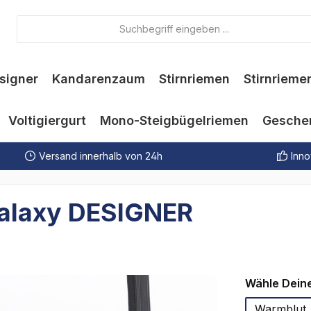
signer
Kandarenzaum
Stirnriemen
Stirnrieme
Voltigiergurt
Mono-Steigbügelriemen
Gesche
Versand innerhalb von 24h
Inno
Galaxy DESIGNER
Wähle Dein
Warmblut