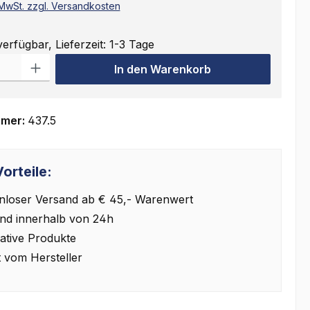
. MwSt. zzgl. Versandkosten
erfügbar, Lieferzeit: 1-3 Tage
ahl: Gib den gewünschten Wert ein oder benutze die Schaltflächen
In den Warenkorb
mmer:
437.5
orteile:
nloser Versand ab € 45,- Warenwert
nd innerhalb von 24h
ative Produkte
t vom Hersteller