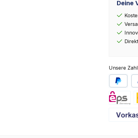
Deine V
Koste
Versa
Innov
Direk
Unsere Zahl
PayPal
Sp
eps
D
Vorkasse