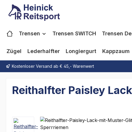
m Hauptinhalt springen
Zur Suche springen
Zur Hauptnavigation springen
Trensen
Trensen SWITCH
Trensen De
Zügel
Lederhalfter
Longiergurt
Kappzaum
Kostenloser Versand ab € 45,- Warenwert
Reithalfter Paisley La
Bildergalerie überspringen