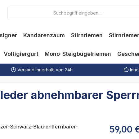
signer
Kandarenzaum
Stirnriemen
Stirnrieme
Voltigiergurt
Mono-Steigbügelriemen
Gesche
Versand innerhalb von 24h
Inno
ckleder abnehmbarer Sperr
59,00 