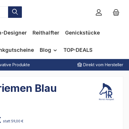
n-Designer
Reithalfter
Genickstücke
nkgutscheine
Blog
TOP-DEALS
vative Produkte
Direkt vom Hersteller
riemen Blau
€
statt 59,00 €