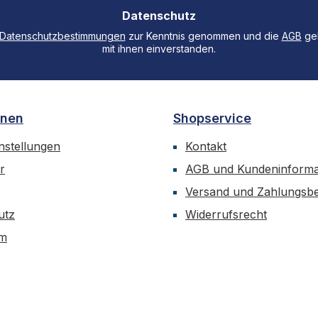
Adresse
Datenschutz
*
Datenschutzbestimmungen
zur Kenntnis genommen und die
AGB
gel
mit ihnen einverstanden.
onen
Shopservice
nstellungen
Kontakt
r
AGB und Kundeninforma
Versand und Zahlungsb
utz
Widerrufsrecht
um