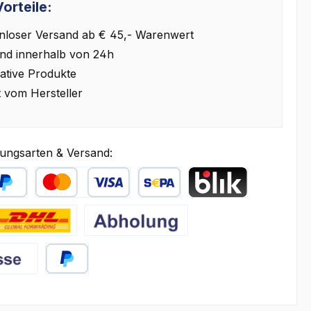
orteile:
nloser Versand ab € 45,- Warenwert
nd innerhalb von 24h
ative Produkte
t vom Hersteller
ungsarten & Versand:
äter Bezahlen
Kredit- oder Debitkarte
SEPA Lastschrift
BLIK
HL
Abholung
PayPal