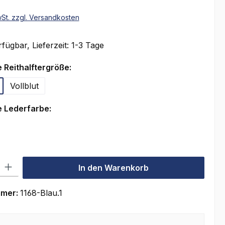
wSt. zzgl. Versandkosten
fügbar, Lieferzeit: 1-3 Tage
auswählen
 Reithalftergröße:
Vollblut
auswählen
 Lederfarbe:
rz
l: Gib den gewünschten Wert ein oder benutze die Schaltflächen um
In den Warenkorb
mmer:
1168-Blau.1