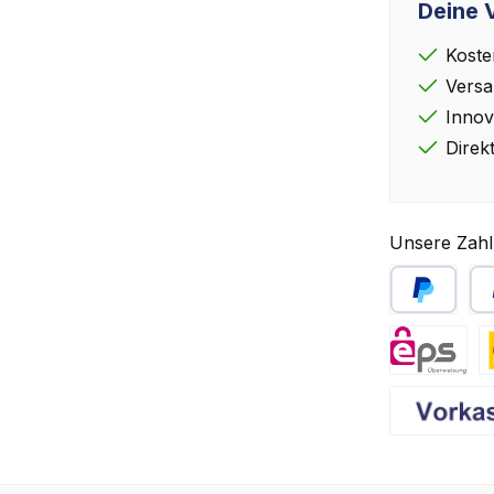
Deine V
Koste
Versa
Innov
Direk
Unsere Zahl
PayPal
Sp
eps
D
Vorkasse