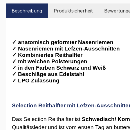
Beschreibung
Produktsicherheit
Bewertung
✓
anatomisch geformter Nasenriemen
✓
Nasenriemen mit Lefzen-Ausschnitten
✓
Kombiniertes Reithalfter
✓
mit weichen Polsterungen
✓
in den Farben Schwarz und Weiß
✓
Beschläge aus Edelstahl
✓
LPO Zulassung
Selection Reithalfter mit Lefzen-Ausschnit
Das Selection Reithalfter ist
Schwedisch/ Komb
Qualitätsleder und ist vom ersten Tag an butte