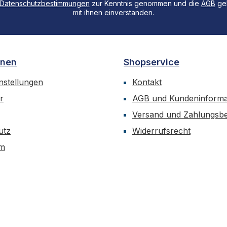
Datenschutzbestimmungen
zur Kenntnis genommen und die
AGB
gel
mit ihnen einverstanden.
onen
Shopservice
nstellungen
Kontakt
r
AGB und Kundeninforma
Versand und Zahlungsb
utz
Widerrufsrecht
um