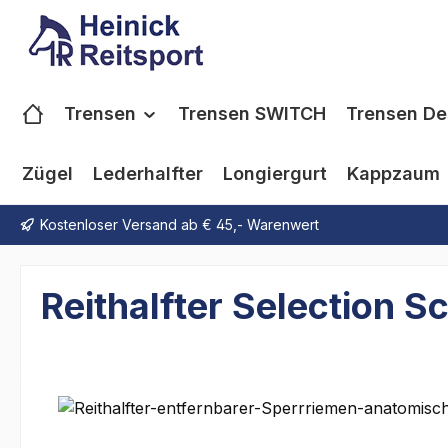
m Hauptinhalt springen
Zur Suche springen
Zur Hauptnavigation springen
Trensen
Trensen SWITCH
Trensen De
Zügel
Lederhalfter
Longiergurt
Kappzaum
Kostenloser Versand ab € 45,- Warenwert
Reithalfter Selection 
Bildergalerie überspringen