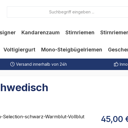
signer
Kandarenzaum
Stirnriemen
Stirnrieme
Voltigiergurt
Mono-Steigbügelriemen
Gesche
Versand innerhalb von 24h
Inno
Schwedisch
45,00 