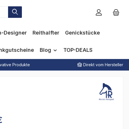
n-Designer
Reithalfter
Genickstücke
nkgutscheine
Blog
TOP-DEALS
vative Produkte
Direkt vom Hersteller
€