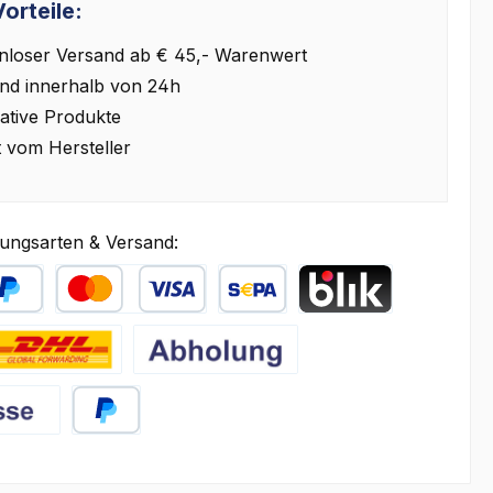
orteile:
nloser Versand ab € 45,- Warenwert
nd innerhalb von 24h
ative Produkte
t vom Hersteller
ungsarten & Versand:
äter Bezahlen
Kredit- oder Debitkarte
SEPA Lastschrift
BLIK
HL
Abholung
PayPal