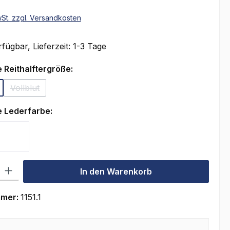
wSt. zzgl. Versandkosten
fügbar, Lieferzeit: 1-3 Tage
auswählen
 Reithalftergröße:
Vollblut
(Diese Option ist zurzeit nicht verfügbar.)
auswählen
 Lederfarbe:
rz
Schwarz-Weiß
l: Gib den gewünschten Wert ein oder benutze die Schaltflächen um
In den Warenkorb
mmer:
1151.1