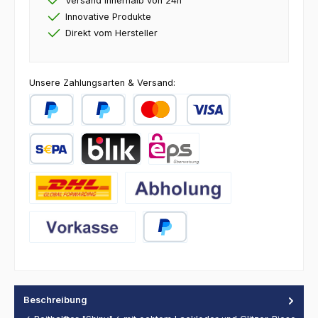
Versand innerhalb von 24h
Innovative Produkte
Direkt vom Hersteller
Unsere Zahlungsarten & Versand:
PayPal
Später Bezahlen
Kredit- oder Debitkarte
SEPA Lastschrift
BLIK
eps
DHL
Abholung
Vorkasse
PayPal
Beschreibung