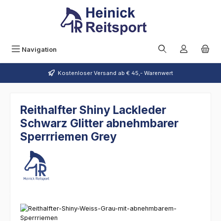
Zum Hauptinhalt springen
Navigation
Kostenloser Versand ab € 45,- Warenwert
Reithalfter Shiny Lackleder
Schwarz Glitter abnehmbarer
Sperrriemen Grey
Bildergalerie überspringen