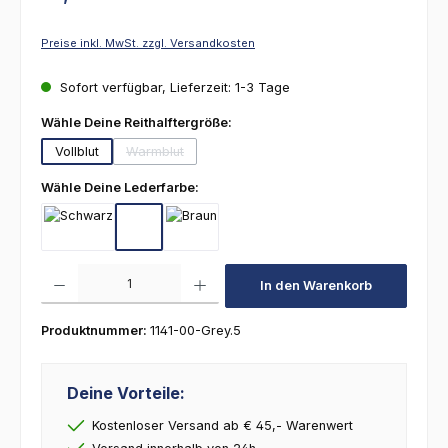
Preise inkl. MwSt. zzgl. Versandkosten
Sofort verfügbar, Lieferzeit: 1-3 Tage
auswählen
Wähle Deine Reithalftergröße:
Vollblut
Warmblut
(Diese Option ist zurzeit nicht verfügbar.)
auswählen
Wähle Deine Lederfarbe:
Schwarz
Schwarz-Weiß
Braun
Produkt Anzahl: Gib den gewünschten Wert ein oder benutze die Schaltfl
In den Warenkorb
Produktnummer:
1141-00-Grey.5
Deine Vorteile:
Kostenloser Versand ab € 45,- Warenwert