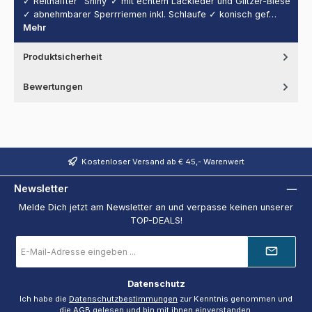
✓ Reithalfter "Shiny"✓ mit echtem Lackleder und Glitzer-Biese
✓ abnehmbarer Sperrriemen inkl. Schlaufe ✓ konisch gef…
Mehr
Produktsicherheit
Bewertungen
Kostenloser Versand ab € 45,- Warenwert
Newsletter
Melde Dich jetzt am Newsletter an und verpasse keinen unserer
TOP-DEALS!
E-
Mail-
Adresse
*
Datenschutz
Ich habe die
Datenschutzbestimmungen
zur Kenntnis genommen und
die
AGB
gelesen und bin mit ihnen einverstanden.