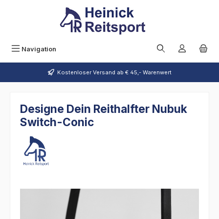
Zum Hauptinhalt springen
Navigation
Kostenloser Versand ab € 45,- Warenwert
Designe Dein Reithalfter Nubuk
Switch-Conic