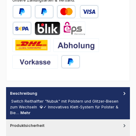
Unsere Zahlungsarten & Versand:
PayPal
Später Bezahlen
Kredit- oder Debitkarte
SEPA Lastschrift
BLIK
eps
DHL
Abholung
Vorkasse
PayPal
Beschreibung
Switch Reithalfter "Nubuk" mit Polstern und Glitzer-Biesen
zum Wechseln 💎✓ Innovatives Klett-System für Polster &
Bie…
Mehr
Produktsicherheit