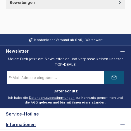
Bewertungen
Kostenloser Versand ab € 45,- Warenwert
Newsletter
Melde Dich jetzt am Newsletter an und verpasse keinen unserer
TOP-DEALS!
E-
Mail-
Adresse
*
Datenschutz
Ich habe die
Datenschutzbestimmungen
zur Kenntnis genommen und
die
AGB
gelesen und bin mit ihnen einverstanden.
Service-Hotline
Informationen