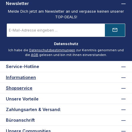
Newsletter
Melde Dich jetzt am Newsletter an und verpasse keinen unserer
TOP-DEALS!
E-
Mail-
Adresse
*
Datenschutz
Ich habe die
Datenschutzbestimmungen
zur Kenntnis genommen und
die
AGB
gelesen und bin mit ihnen einverstanden.
Service-Hotline
Informationen
Shopservice
Unsere Vorteile
Zahlungsarten & Versand:
Büroanschrift
Unsere Communities