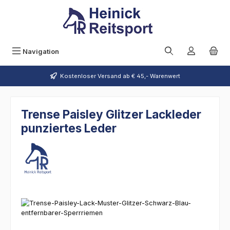
Zum Hauptinhalt springen
Navigation
Kostenloser Versand ab € 45,- Warenwert
Trense Paisley Glitzer Lackleder
punziertes Leder
Bildergalerie überspringen