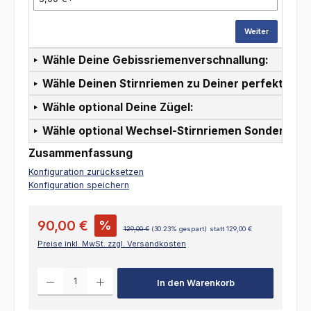
Weiter
Wähle Deine Gebissriemenverschnallung:
Wähle Deinen Stirnriemen zu Deiner perfekten T
Wähle optional Deine Zügel:
Wähle optional Wechsel-Stirnriemen Sonderpreis
Zusammenfassung
Konfiguration zurücksetzen
Konfiguration speichern
90,00 €
%
129,00 €
(30.23% gespart)
statt 129,00 €
Preise inkl. MwSt. zzgl. Versandkosten
Produkt Anzahl: Gib den gewünschten Wert ein oder benutze die Schalt
In den Warenkorb