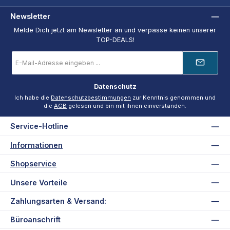
Newsletter
Melde Dich jetzt am Newsletter an und verpasse keinen unserer
TOP-DEALS!
E-
Mail-
Adresse
*
Datenschutz
Ich habe die
Datenschutzbestimmungen
zur Kenntnis genommen und
die
AGB
gelesen und bin mit ihnen einverstanden.
Service-Hotline
Informationen
Shopservice
Unsere Vorteile
Zahlungsarten & Versand:
Büroanschrift