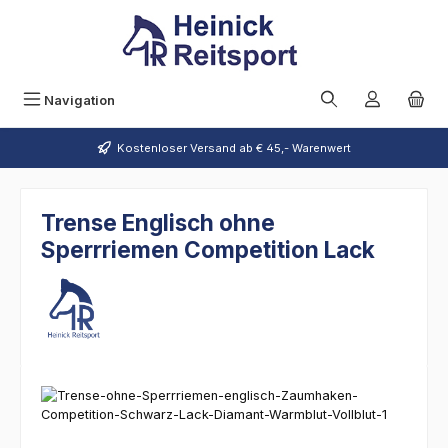
Zum Hauptinhalt springen
Navigation
Kostenloser Versand ab € 45,- Warenwert
Trense Englisch ohne
Sperrriemen Competition Lack
Bildergalerie überspringen