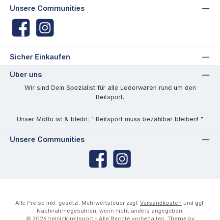
Unsere Communities
Facebook
Instagram
Sicher Einkaufen
Über uns
Wir sind Dein Spezialist für alle Lederwaren rund um den
Reitsport.
Unser Motto ist & bleibt: " Reitsport muss bezahlbar bleiben! "
Unsere Communities
Facebook
Instagram
Alle Preise inkl. gesetzl. Mehrwertsteuer zzgl.
Versandkosten
und ggf.
Nachnahmegebühren, wenn nicht anders angegeben.
© 2026 heinick-reitsport - Alle Rechte vorbehalten. Theme by