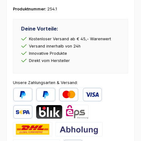
Produktnummer:
254.1
Deine Vorteile:
Kostenloser Versand ab € 45,- Warenwert
Versand innerhalb von 24h
Innovative Produkte
Direkt vom Hersteller
Unsere Zahlungsarten & Versand:
PayPal
Später Bezahlen
Kredit- oder Debitkarte
SEPA Lastschrift
BLIK
eps
DHL
Abholung