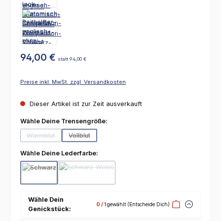
94,00 €
statt 94,00 €
Preise inkl. MwSt. zzgl. Versandkosten
Dieser Artikel ist zur Zeit ausverkauft
auswählen
Wähle Deine Trensengröße:
Warmblut
Vollblut
(Diese Option ist zurzeit nicht verfügbar.)
(Diese Option ist zurzeit nicht verfügbar.)
auswählen
Wähle Deine Lederfarbe:
Schwarz
Schwarz-Weiß
(Diese Option ist zurzeit nicht verfügbar.)
(Diese Option ist zurzeit nicht verfügbar.)
Wähle Dein
0
/ 1
gewählt
(Entscheide Dich)
Genickstück: