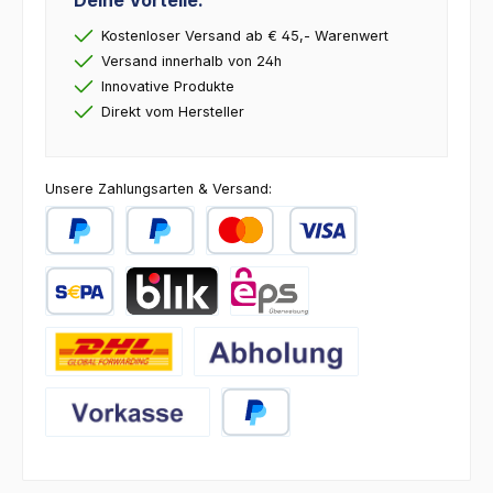
Deine Vorteile:
Kostenloser Versand ab € 45,- Warenwert
Versand innerhalb von 24h
Innovative Produkte
Direkt vom Hersteller
Unsere Zahlungsarten & Versand:
PayPal
Später Bezahlen
Kredit- oder Debitkarte
SEPA Lastschrift
BLIK
eps
DHL
Abholung
Vorkasse
PayPal