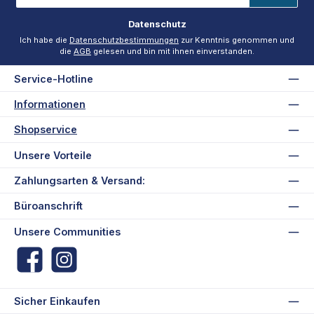
Adresse
*
Datenschutz
Ich habe die
Datenschutzbestimmungen
zur Kenntnis genommen und
die
AGB
gelesen und bin mit ihnen einverstanden.
Service-Hotline
Informationen
Shopservice
Unsere Vorteile
Zahlungsarten & Versand:
Büroanschrift
Unsere Communities
Facebook
Instagram
Sicher Einkaufen