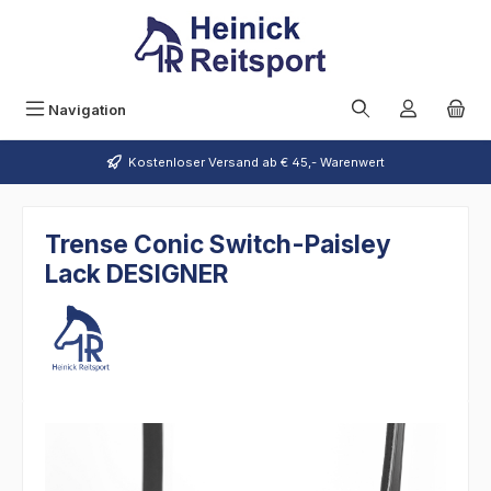
Zum Hauptinhalt springen
Navigation
Kostenloser Versand ab € 45,- Warenwert
Trense Conic Switch-Paisley
Lack DESIGNER