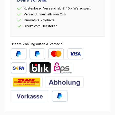
Deine Vorteile:
Kostenloser Versand ab € 45,- Warenwert
Versand innerhalb von 24h
Innovative Produkte
Direkt vom Hersteller
Unsere Zahlungsarten & Versand:
PayPal
Später Bezahlen
Kredit- oder Debitkarte
SEPA Lastschrift
BLIK
eps
DHL
Abholung
Vorkasse
PayPal