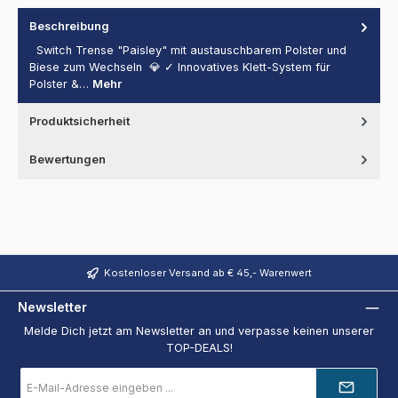
Beschreibung
Switch Trense "Paisley" mit austauschbarem Polster und
Biese zum Wechseln 💎 ✓ Innovatives Klett-System für
Polster &…
Mehr
Produktsicherheit
Bewertungen
Kostenloser Versand ab € 45,- Warenwert
Newsletter
Melde Dich jetzt am Newsletter an und verpasse keinen unserer
TOP-DEALS!
E-
Mail-