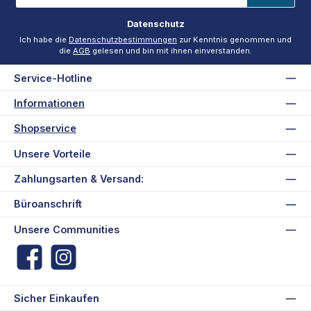
Adresse
*
Datenschutz
Ich habe die
Datenschutzbestimmungen
zur Kenntnis genommen und
die
AGB
gelesen und bin mit ihnen einverstanden.
Service-Hotline
Informationen
Shopservice
Unsere Vorteile
Zahlungsarten & Versand:
Büroanschrift
Unsere Communities
Facebook
Instagram
Sicher Einkaufen