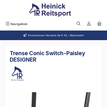
Zum Hauptinhalt springen
Navigation
Kostenloser Versand ab € 45,- Warenwert
Trense Conic Switch-Paisley
DESIGNER