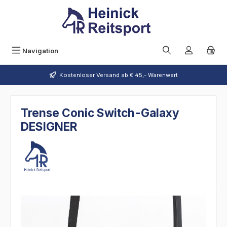
Zum Hauptinhalt springen
Navigation
Kostenloser Versand ab € 45,- Warenwert
Trense Conic Switch-Galaxy
DESIGNER