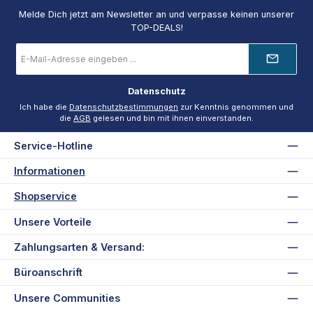
Melde Dich jetzt am Newsletter an und verpasse keinen unserer
TOP-DEALS!
E-
Mail-
Adresse
*
Datenschutz
Ich habe die
Datenschutzbestimmungen
zur Kenntnis genommen und
die
AGB
gelesen und bin mit ihnen einverstanden.
Service-Hotline
Informationen
Shopservice
Unsere Vorteile
Zahlungsarten & Versand:
Büroanschrift
Unsere Communities