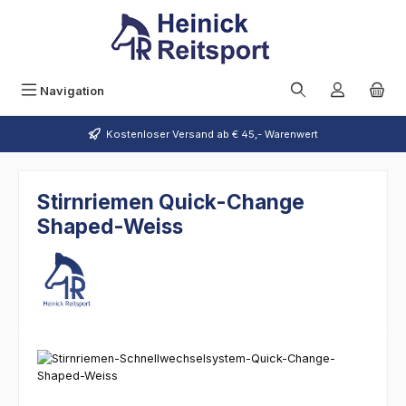
Zum Hauptinhalt springen
Navigation
Kostenloser Versand ab € 45,- Warenwert
Stirnriemen Quick-Change
Shaped-Weiss
Bildergalerie überspringen