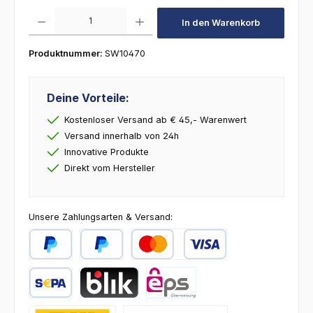
Produkt Anzahl: Gib den gewünschten Wert ein oder benutze die Schaltfl
In den Warenkorb
Produktnummer:
SW10470
Deine Vorteile:
Kostenloser Versand ab € 45,- Warenwert
Versand innerhalb von 24h
Innovative Produkte
Direkt vom Hersteller
Unsere Zahlungsarten & Versand:
PayPal
Später Bezahlen
Kredit- oder Debitkarte
SEPA Lastschrift
BLIK
eps