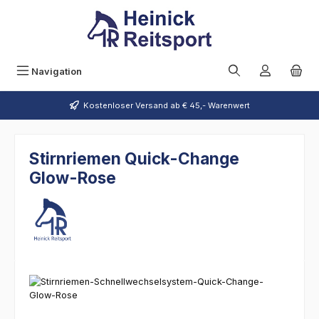
Zum Hauptinhalt springen
Navigation
Kostenloser Versand ab € 45,- Warenwert
Stirnriemen Quick-Change
Glow-Rose
Bildergalerie überspringen