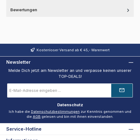
Bewertungen
Kostenloser Versand ab € 45,- Warenwert
Newsletter
Melde Dich jetzt am Newsletter an und verpasse keinen unserer
TOP-DEALS!
E-
Mail-
Adresse
*
Datenschutz
Ich habe die
Datenschutzbestimmungen
zur Kenntnis genommen und
die
AGB
gelesen und bin mit ihnen einverstanden.
Service-Hotline