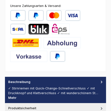
Unsere Zahlungsarten & Versand:
PayPal
Später Bezahlen
Kredit- oder Debitkarte
SEPA Lastschrift
BLIK
eps
DHL
Abholung
Vorkasse
PayPal
Beschreibung
✓ Stirnriemen mit Quick-Change-Schnellverschluss ✓ mit
Druckknopf und Klettverschluss ✓ mit wunderschönem St…
Mehr
Produktsicherheit