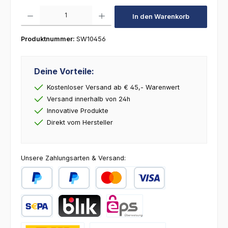
Produkt Anzahl: Gib den gewünschten Wert ein oder benutze die Schaltfl
In den Warenkorb
Produktnummer:
SW10456
Deine Vorteile:
Kostenloser Versand ab € 45,- Warenwert
Versand innerhalb von 24h
Innovative Produkte
Direkt vom Hersteller
Unsere Zahlungsarten & Versand:
PayPal
Später Bezahlen
Kredit- oder Debitkarte
SEPA Lastschrift
BLIK
eps