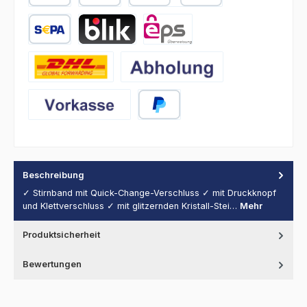
PayPal
Später Bezahlen
Kredit- oder Debitkarte
SEPA Lastschrift
BLIK
eps
DHL
Abholung
Vorkasse
PayPal
Beschreibung
✓ Stirnband mit Quick-Change-Verschluss ✓ mit Druckknopf
und Klettverschluss ✓ mit glitzernden Kristall-Stei…
Mehr
Produktsicherheit
Bewertungen