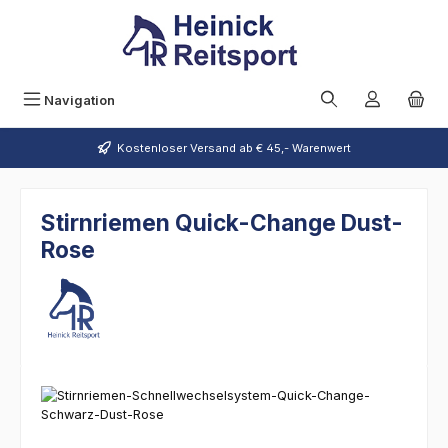
Zum Hauptinhalt springen
Navigation
Kostenloser Versand ab € 45,- Warenwert
Stirnriemen Quick-Change Dust-
Rose
Bildergalerie überspringen