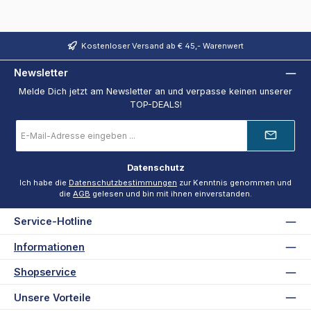
Kostenloser Versand ab € 45,- Warenwert
Newsletter
Melde Dich jetzt am Newsletter an und verpasse keinen unserer
TOP-DEALS!
E-
Mail-
Adresse
*
Datenschutz
Ich habe die
Datenschutzbestimmungen
zur Kenntnis genommen und
die
AGB
gelesen und bin mit ihnen einverstanden.
Service-Hotline
Informationen
Shopservice
Unsere Vorteile