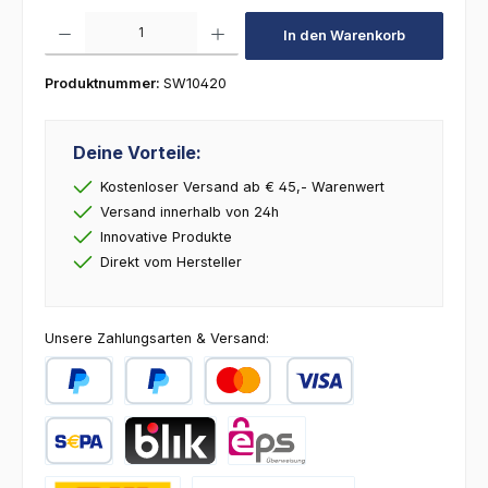
Produkt Anzahl: Gib den gewünschten Wert ein oder benutze die Schaltfl
In den Warenkorb
Produktnummer:
SW10420
Deine Vorteile:
Kostenloser Versand ab € 45,- Warenwert
Versand innerhalb von 24h
Innovative Produkte
Direkt vom Hersteller
Unsere Zahlungsarten & Versand:
PayPal
Später Bezahlen
Kredit- oder Debitkarte
SEPA Lastschrift
BLIK
eps