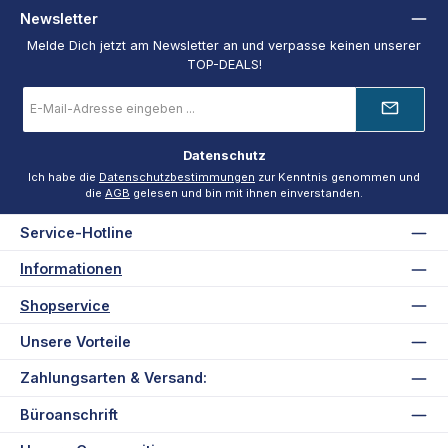
Newsletter
Melde Dich jetzt am Newsletter an und verpasse keinen unserer
TOP-DEALS!
E-
Mail-
Adresse
*
Datenschutz
Ich habe die
Datenschutzbestimmungen
zur Kenntnis genommen und
die
AGB
gelesen und bin mit ihnen einverstanden.
Service-Hotline
Informationen
Shopservice
Unsere Vorteile
Zahlungsarten & Versand:
Büroanschrift