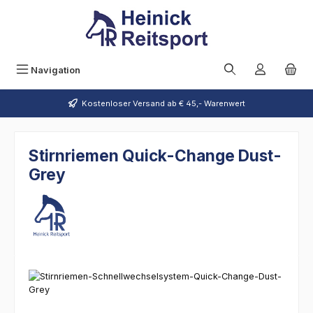
Zum Hauptinhalt springen
Navigation
Kostenloser Versand ab € 45,- Warenwert
Stirnriemen Quick-Change Dust-
Grey
Bildergalerie überspringen