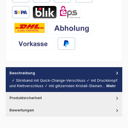
PayPal
Später Bezahlen
Kredit- oder Debitkarte
SEPA Lastschrift
BLIK
eps
DHL
Abholung
Vorkasse
PayPal
Beschreibung
✓ Stirnband mit Quick-Change-Verschluss ✓ mit Druckknopf
und Klettverschluss ✓ mit glitzernden Kristall-Steinen…
Mehr
Produktsicherheit
Bewertungen