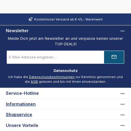
Kostenloser Versand ab € 45,- Warenwert
Newsletter
Melde Dich jetzt am Newsletter an und verpasse keinen unserer
TOP-DEALS!
E-
Mail-
Adresse
*
Datenschutz
Ich habe die
Datenschutzbestimmungen
zur Kenntnis genommen und
die
AGB
gelesen und bin mit ihnen einverstanden.
Service-Hotline
Informationen
Shopservice
Unsere Vorteile