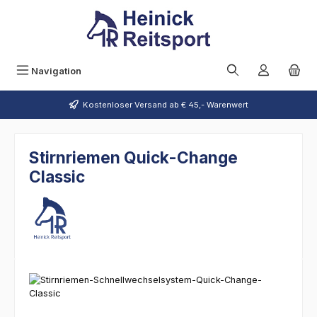
Zum Hauptinhalt springen
Navigation
Kostenloser Versand ab € 45,- Warenwert
Stirnriemen Quick-Change
Classic
Bildergalerie überspringen