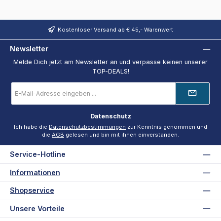
Kostenloser Versand ab € 45,- Warenwert
Newsletter
Melde Dich jetzt am Newsletter an und verpasse keinen unserer
TOP-DEALS!
E-
Mail-
Adresse
*
Datenschutz
Ich habe die
Datenschutzbestimmungen
zur Kenntnis genommen und
die
AGB
gelesen und bin mit ihnen einverstanden.
Service-Hotline
Informationen
Shopservice
Unsere Vorteile