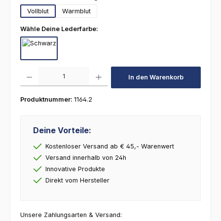
Vollblut
Warmblut
auswählen
Wähle Deine Lederfarbe:
Schwarz
Produkt Anzahl: Gib den gewünschten Wert ein oder benutze die Schaltfl
In den Warenkorb
Produktnummer:
1164.2
Deine Vorteile:
Kostenloser Versand ab € 45,- Warenwert
Versand innerhalb von 24h
Innovative Produkte
Direkt vom Hersteller
Unsere Zahlungsarten & Versand: