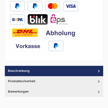
PayPal
Später Bezahlen
Kredit- oder Debitkarte
SEPA Lastschrift
BLIK
eps
DHL
Abholung
Vorkasse
PayPal
Beschreibung
Produktsicherheit
Bewertungen