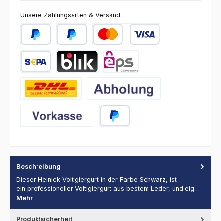
Unsere Zahlungsarten & Versand:
PayPal
Später Bezahlen
Kredit- oder Debitkarte
SEPA Lastschrift
BLIK
eps
DHL
Abholung
Vorkasse
PayPal
Beschreibung
Dieser Heinick Voltigiergurt in der Farbe Schwarz, ist
ein professioneller Voltigiergurt aus bestem Leder, und eig…
Mehr
Produktsicherheit