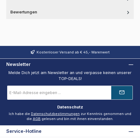
Bewertungen
Kostenloser Versand ab € 45,- Warenwert
Newsletter
Melde Dich jetzt am Newsletter an und verpasse keinen unserer
TOP-DEALS!
E-
Mail-
Adresse
*
Datenschutz
Ich habe die
Datenschutzbestimmungen
zur Kenntnis genommen und
die
AGB
gelesen und bin mit ihnen einverstanden.
Service-Hotline