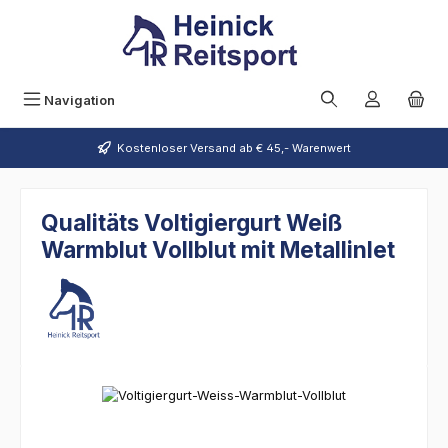
Zum Hauptinhalt springen
Navigation
Kostenloser Versand ab € 45,- Warenwert
Qualitäts Voltigiergurt Weiß
Warmblut Vollblut mit Metallinlet
Bildergalerie überspringen