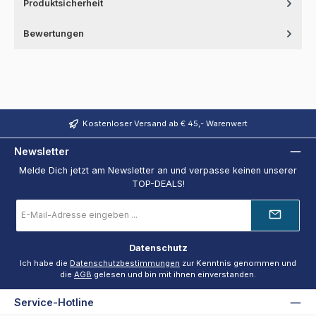
Produktsicherheit
Bewertungen
Kostenloser Versand ab € 45,- Warenwert
Newsletter
Melde Dich jetzt am Newsletter an und verpasse keinen unserer
TOP-DEALS!
E-
Mail-
Adresse
*
Datenschutz
Ich habe die
Datenschutzbestimmungen
zur Kenntnis genommen und
die
AGB
gelesen und bin mit ihnen einverstanden.
Service-Hotline