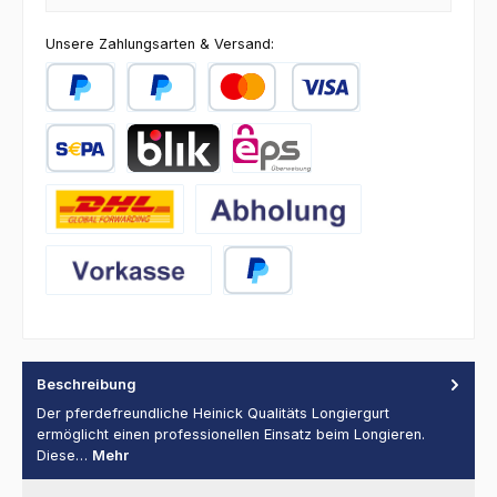
Unsere Zahlungsarten & Versand:
PayPal
Später Bezahlen
Kredit- oder Debitkarte
SEPA Lastschrift
BLIK
eps
DHL
Abholung
Vorkasse
PayPal
Beschreibung
Der pferdefreundliche Heinick Qualitäts Longiergurt
ermöglicht einen professionellen Einsatz beim Longieren.
Diese…
Mehr