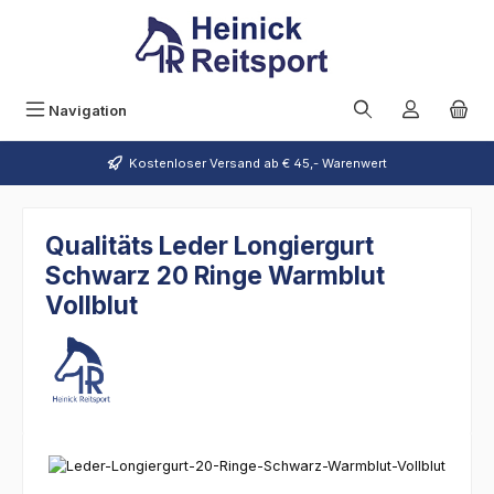
Zum Hauptinhalt springen
Navigation
Kostenloser Versand ab € 45,- Warenwert
Qualitäts Leder Longiergurt
Schwarz 20 Ringe Warmblut
Vollblut
Bildergalerie überspringen