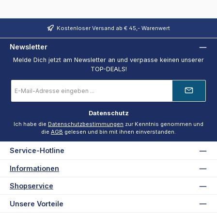
Kostenloser Versand ab € 45,- Warenwert
Newsletter
Melde Dich jetzt am Newsletter an und verpasse keinen unserer
TOP-DEALS!
E-
Mail-
Adresse
*
Datenschutz
Ich habe die
Datenschutzbestimmungen
zur Kenntnis genommen und
die
AGB
gelesen und bin mit ihnen einverstanden.
Service-Hotline
Informationen
Shopservice
Unsere Vorteile