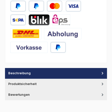
PayPal
Später Bezahlen
Kredit- oder Debitkarte
SEPA Lastschrift
BLIK
eps
DHL
Abholung
Vorkasse
PayPal
Beschreibung
Produktsicherheit
Bewertungen