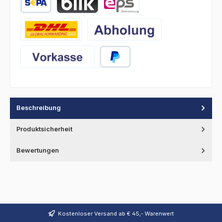
SEPA Lastschrift
BLIK
eps
DHL
Abholung
Vorkasse
PayPal
Beschreibung
Produktsicherheit
Bewertungen
Kostenloser Versand ab € 45,- Warenwert