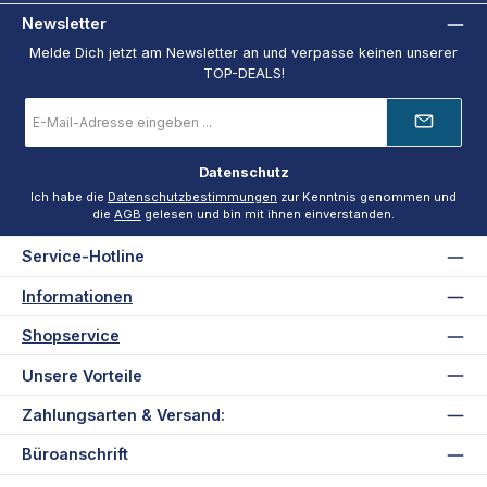
Newsletter
Melde Dich jetzt am Newsletter an und verpasse keinen unserer
TOP-DEALS!
E-
Mail-
Adresse
*
Datenschutz
Ich habe die
Datenschutzbestimmungen
zur Kenntnis genommen und
die
AGB
gelesen und bin mit ihnen einverstanden.
Service-Hotline
Informationen
Shopservice
Unsere Vorteile
Zahlungsarten & Versand:
Büroanschrift