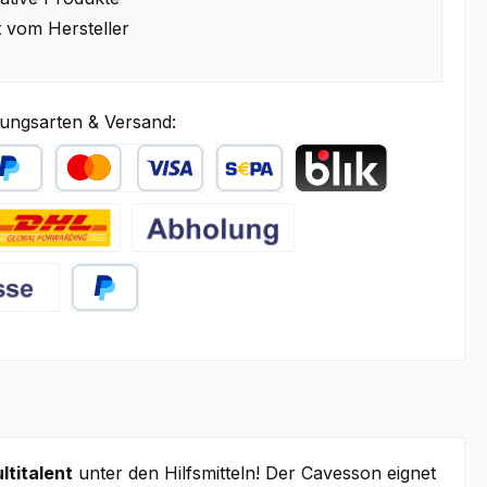
t vom Hersteller
ungsarten & Versand:
äter Bezahlen
Kredit- oder Debitkarte
SEPA Lastschrift
BLIK
HL
Abholung
PayPal
ltitalent
unter den Hilfsmitteln! Der Cavesson eignet