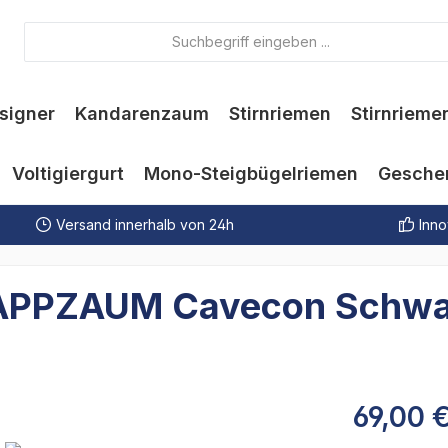
signer
Kandarenzaum
Stirnriemen
Stirnrieme
Voltigiergurt
Mono-Steigbügelriemen
Gesche
Versand innerhalb von 24h
Inno
 KAPPZAUM Cavecon Schw
69,00 