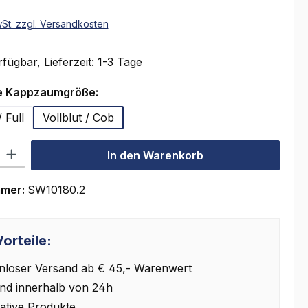
wSt. zzgl. Versandkosten
fügbar, Lieferzeit: 1-3 Tage
auswählen
e Kappzaumgröße:
 Full
Vollblut / Cob
l: Gib den gewünschten Wert ein oder benutze die Schaltflächen um
In den Warenkorb
mmer:
SW10180.2
orteile:
nloser Versand ab € 45,- Warenwert
nd innerhalb von 24h
ative Produkte