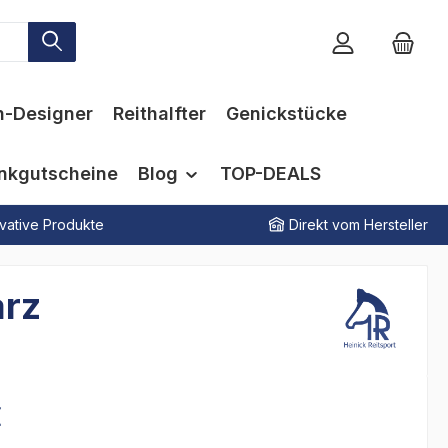
n-Designer
Reithalfter
Genickstücke
nkgutscheine
Blog
TOP-DEALS
vative Produkte
Direkt vom Hersteller
arz
€