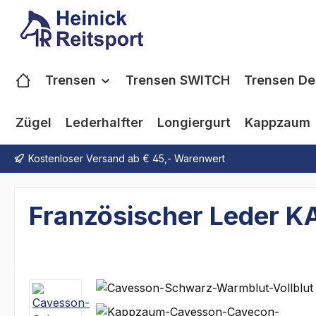
m Hauptinhalt springen
Zur Suche springen
Zur Hauptnavigation springen
Trensen
Trensen SWITCH
Trensen De
Zügel
Lederhalfter
Longiergurt
Kappzaum
Kostenloser Versand ab € 45,- Warenwert
Französischer Leder
Bildergalerie überspringen