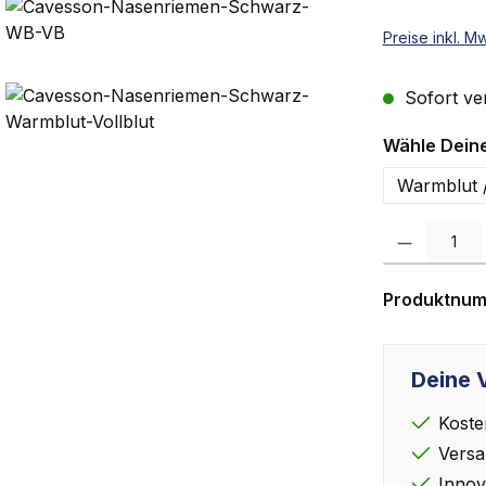
Preise inkl. M
Sofort ver
Wähle Dein
Warmblut /
Produkt Anzah
Produktnu
Deine V
Koste
Versa
Innov