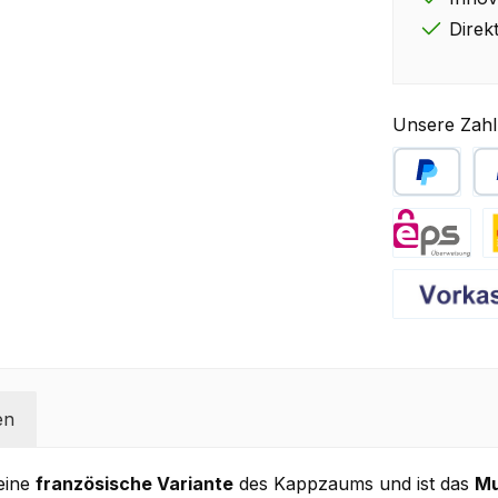
Direk
Unsere Zahl
PayPal
Sp
eps
D
Vorkasse
en
eine
französische Variante
des Kappzaums und ist das
Mu