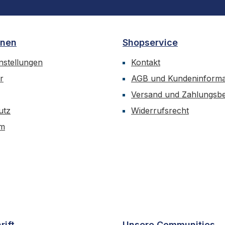
onen
Shopservice
nstellungen
Kontakt
r
AGB und Kundeninforma
Versand und Zahlungsb
utz
Widerrufsrecht
um
rift
Unsere Communities