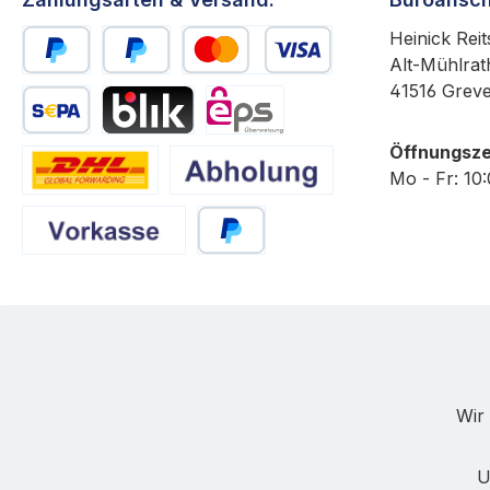
Heinick Reit
Alt-Mühlrat
PayPal
Später Bezahlen
Kredit- oder Debitkarte
41516 Grev
SEPA Lastschrift
BLIK
eps
Öffnungsze
Mo - Fr: 10
DHL
Abholung
Vorkasse
PayPal
Wir 
U