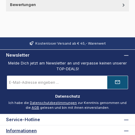
Bewertungen
Kostenloser Versand ab € 45,- Warenwert
Newsletter
Melde Dich jetzt am Newsletter an und verpasse keinen unserer
TOP-DEALS!
E-
Mail-
Adresse
*
Datenschutz
Ich habe die
Datenschutzbestimmungen
zur Kenntnis genommen und
die
AGB
gelesen und bin mit ihnen einverstanden.
Service-Hotline
Informationen