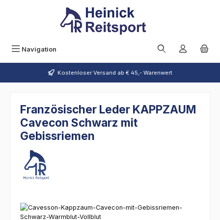
Zum Hauptinhalt springen
Navigation
Kostenloser Versand ab € 45,- Warenwert
Französischer Leder KAPPZAUM
Cavecon Schwarz mit
Gebissriemen
Bildergalerie überspringen