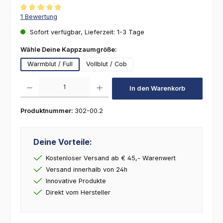
Durchschnittliche Bewertung von 5 von 5 Sternen
1 Bewertung
Sofort verfügbar, Lieferzeit: 1-3 Tage
auswählen
Wähle Deine Kappzaumgröße:
Warmblut / Full
Vollblut / Cob
Produkt Anzahl: Gib den gewünschten Wert ein oder benutze die Schaltfl
In den Warenkorb
Produktnummer:
302-00.2
Deine Vorteile:
Kostenloser Versand ab € 45,- Warenwert
Versand innerhalb von 24h
Innovative Produkte
Direkt vom Hersteller