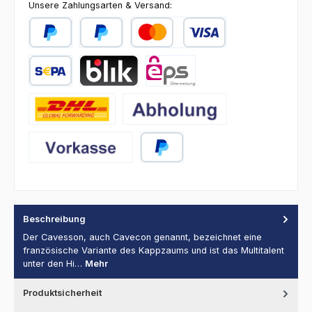
Unsere Zahlungsarten & Versand:
PayPal
Später Bezahlen
Kredit- oder Debitkarte
SEPA Lastschrift
BLIK
eps
DHL
Abholung
Vorkasse
PayPal
Beschreibung
Der Cavesson, auch Cavecon genannt, bezeichnet eine
französische Variante des Kappzaums und ist das Multitalent
unter den Hi…
Mehr
Produktsicherheit