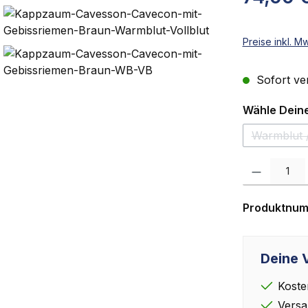
Preise inkl. M
Sofort ver
Wähle Dein
Warmblut /
(Die
Produkt Anzah
Produktnu
Deine V
Koste
Versa