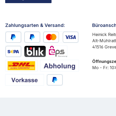
Zahlungsarten & Versand:
Büroansch
Heinick Reit
Alt-Mühlrat
PayPal
Später Bezahlen
Kredit- oder Debitkarte
41516 Grev
SEPA Lastschrift
BLIK
eps
Öffnungsze
Mo - Fr: 10
DHL
Abholung
Vorkasse
PayPal