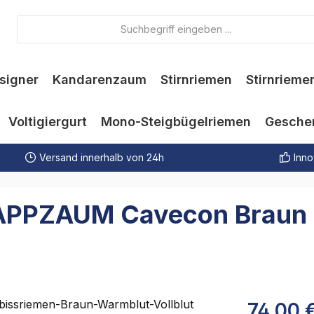
signer
Kandarenzaum
Stirnriemen
Stirnrieme
Voltigiergurt
Mono-Steigbügelriemen
Gesche
Versand innerhalb von 24h
Inno
KAPPZAUM Cavecon Braun 
74,00 