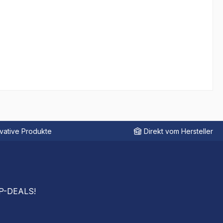
vative Produkte
Direkt vom Hersteller
OP-DEALS!