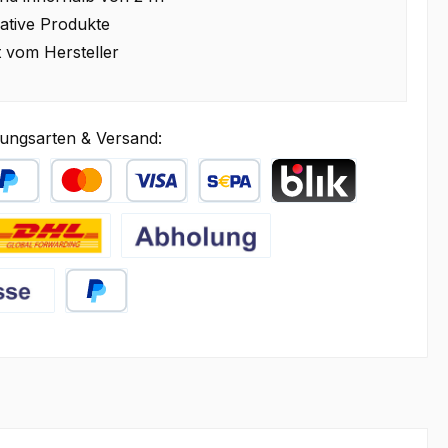
ative Produkte
t vom Hersteller
ungsarten & Versand:
äter Bezahlen
Kredit- oder Debitkarte
SEPA Lastschrift
BLIK
HL
Abholung
PayPal