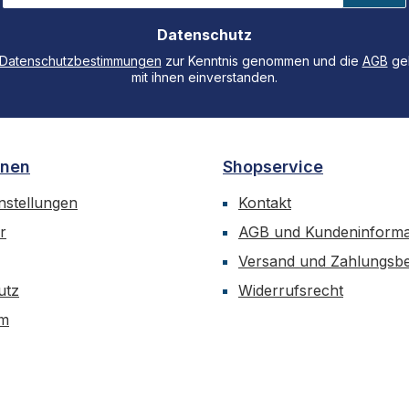
Adresse
Datenschutz
*
Datenschutzbestimmungen
zur Kenntnis genommen und die
AGB
gel
mit ihnen einverstanden.
onen
Shopservice
nstellungen
Kontakt
r
AGB und Kundeninforma
Versand und Zahlungsb
utz
Widerrufsrecht
um