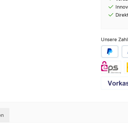
Innov
Direk
Unsere Zahl
PayPal
Sp
eps
D
Vorkasse
en