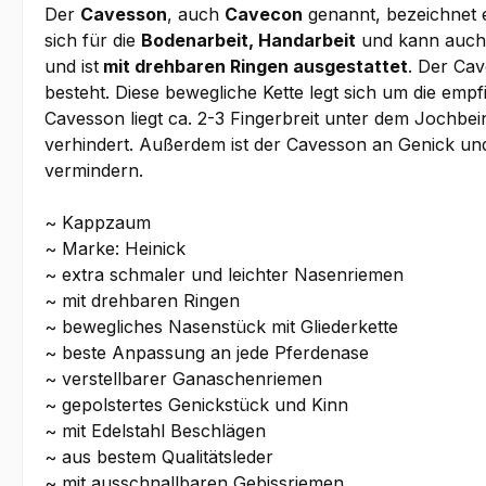
Der
Cavesson
, auch
Cavecon
genannt, bezeichnet 
sich für die
Bodenarbeit, Handarbeit
und kann auch 
und ist
mit drehbaren Ringen ausgestattet
. Der Ca
besteht. Diese bewegliche Kette legt sich um die emp
Cavesson liegt ca. 2-3 Fingerbreit unter dem Jochbei
verhindert. Außerdem ist der Cavesson an Genick u
vermindern.
~ Kappzaum
~ Marke: Heinick
~ extra schmaler und leichter Nasenriemen
~ mit drehbaren Ringen
~ bewegliches Nasenstück mit Gliederkette
~ beste Anpassung an jede Pferdenase
~ verstellbarer Ganaschenriemen
~ gepolstertes Genickstück und Kinn
~ mit Edelstahl Beschlägen
~ aus bestem Qualitätsleder
~ mit ausschnallbaren Gebissriemen