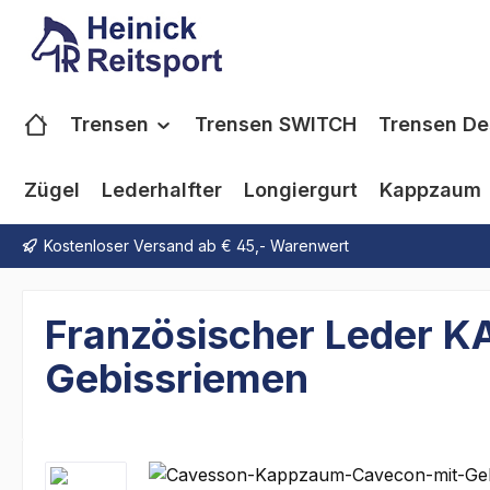
m Hauptinhalt springen
Zur Suche springen
Zur Hauptnavigation springen
Trensen
Trensen SWITCH
Trensen De
Zügel
Lederhalfter
Longiergurt
Kappzaum
Kostenloser Versand ab € 45,- Warenwert
Französischer Leder 
Gebissriemen
Bildergalerie überspringen