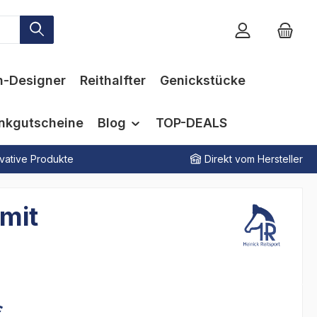
n-Designer
Reithalfter
Genickstücke
nkgutscheine
Blog
TOP-DEALS
vative Produkte
Direkt vom Hersteller
mit
€