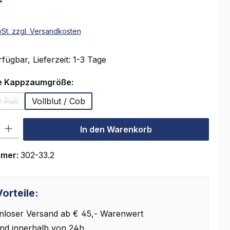
wSt. zzgl. Versandkosten
fügbar, Lieferzeit: 1-3 Tage
auswählen
e Kappzaumgröße:
 Full
Vollblut / Cob
se Option ist zurzeit nicht verfügbar.)
l: Gib den gewünschten Wert ein oder benutze die Schaltflächen um
In den Warenkorb
mmer:
302-33.2
orteile:
nloser Versand ab € 45,- Warenwert
nd innerhalb von 24h