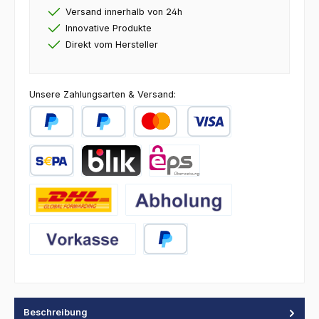
Versand innerhalb von 24h
Innovative Produkte
Direkt vom Hersteller
Unsere Zahlungsarten & Versand:
PayPal
Später Bezahlen
Kredit- oder Debitkarte
SEPA Lastschrift
BLIK
eps
DHL
Abholung
Vorkasse
PayPal
Beschreibung