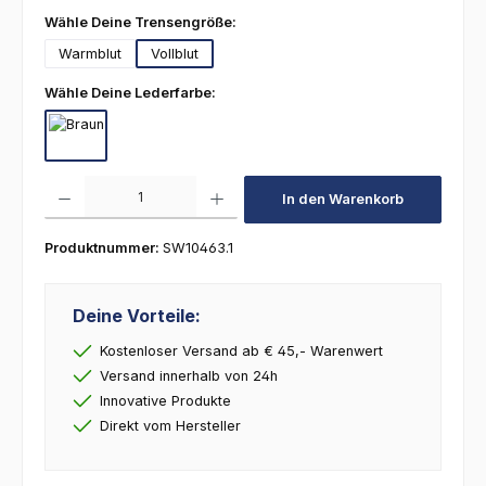
auswählen
Wähle Deine Trensengröße:
Warmblut
Vollblut
auswählen
Wähle Deine Lederfarbe:
Braun
Produkt Anzahl: Gib den gewünschten Wert ein oder benutze die Schaltfl
In den Warenkorb
Produktnummer:
SW10463.1
Deine Vorteile:
Kostenloser Versand ab € 45,- Warenwert
Versand innerhalb von 24h
Innovative Produkte
Direkt vom Hersteller