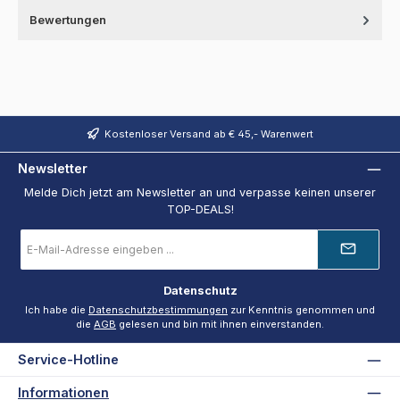
Bewertungen
Kostenloser Versand ab € 45,- Warenwert
Newsletter
Melde Dich jetzt am Newsletter an und verpasse keinen unserer
TOP-DEALS!
E-
Mail-
Adresse
*
Datenschutz
Ich habe die
Datenschutzbestimmungen
zur Kenntnis genommen und
die
AGB
gelesen und bin mit ihnen einverstanden.
Service-Hotline
Informationen