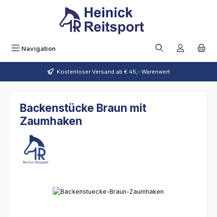
Zum Hauptinhalt springen
Navigation
Kostenloser Versand ab € 45,- Warenwert
Backenstücke Braun mit
Zaumhaken
Bildergalerie überspringen