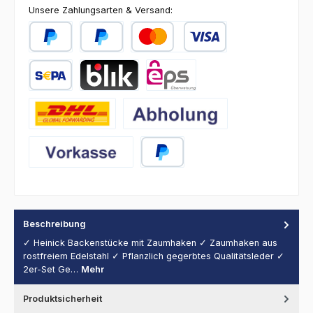
Unsere Zahlungsarten & Versand:
PayPal
Später Bezahlen
Kredit- oder Debitkarte
SEPA Lastschrift
BLIK
eps
DHL
Abholung
Vorkasse
PayPal
Beschreibung
✓ Heinick Backenstücke mit Zaumhaken ✓ Zaumhaken aus
rostfreiem Edelstahl ✓ Pflanzlich gegerbtes Qualitätsleder ✓
2er-Set Ge…
Mehr
Produktsicherheit