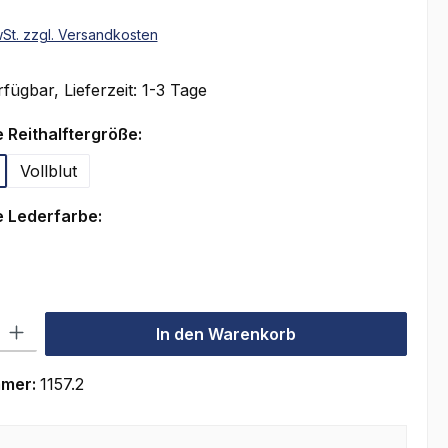
wSt. zzgl. Versandkosten
fügbar, Lieferzeit: 1-3 Tage
auswählen
 Reithalftergröße:
Vollblut
auswählen
 Lederfarbe:
rz
l: Gib den gewünschten Wert ein oder benutze die Schaltflächen um
In den Warenkorb
mmer:
1157.2