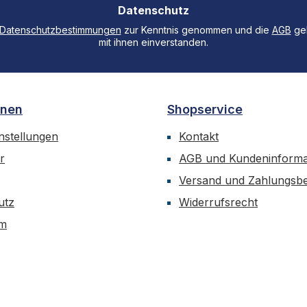
Datenschutz
*
Datenschutzbestimmungen
zur Kenntnis genommen und die
AGB
gel
mit ihnen einverstanden.
onen
Shopservice
nstellungen
Kontakt
r
AGB und Kundeninforma
Versand und Zahlungsb
utz
Widerrufsrecht
um