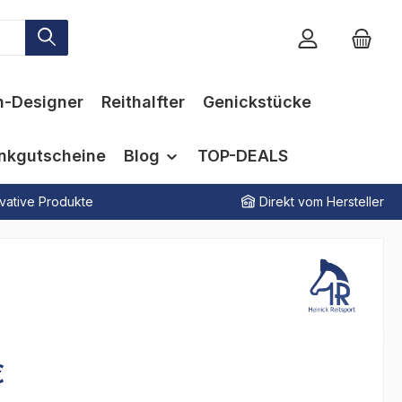
n-Designer
Reithalfter
Genickstücke
nkgutscheine
Blog
TOP-DEALS
vative Produkte
Direkt vom Hersteller
€