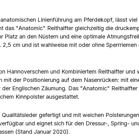
er anatomischen Linienführung am Pferdekopf, lässt vie
 das "Anatomic" Reithalfter gleichzeitig die druckemp
hr Platz an den Nüstern und eine optimale Atmungsfreih
. 2,5 cm und ist wahlweise mit oder ohne Sperrriemen e
von Hannoverschem und Kombiniertem Reithalfter und wi
h mit der Positionierung auf dem Nasenrücken: mit ein
er Englischen Zäumung. Das "Anatomic" Reithalfter w
ichem Kinnpolster ausgestattet.
 Qualitätsleder gefertigt und mit weichen Polsterungen
verfügbar und eignet sich für den Dressur-, Spring- und
lassen (Stand Januar 2020).