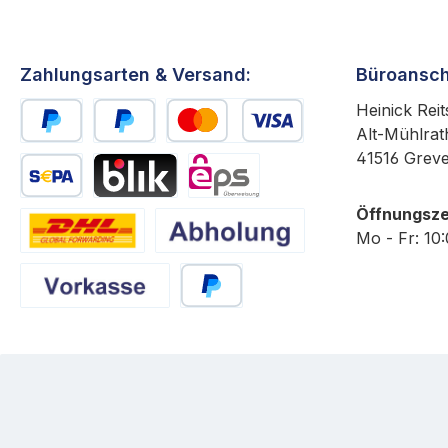
Zahlungsarten & Versand:
Büroansch
Heinick Reit
Alt-Mühlrat
PayPal
Später Bezahlen
Kredit- oder Debitkarte
41516 Grev
SEPA Lastschrift
BLIK
eps
Öffnungsze
Mo - Fr: 10
DHL
Abholung
Vorkasse
PayPal