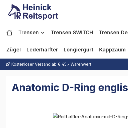
m Hauptinhalt springen
Zur Suche springen
Zur Hauptnavigation springen
Trensen
Trensen SWITCH
Trensen De
Zügel
Lederhalfter
Longiergurt
Kappzaum
Kostenloser Versand ab € 45,- Warenwert
Anatomic D-Ring engli
Bildergalerie überspringen