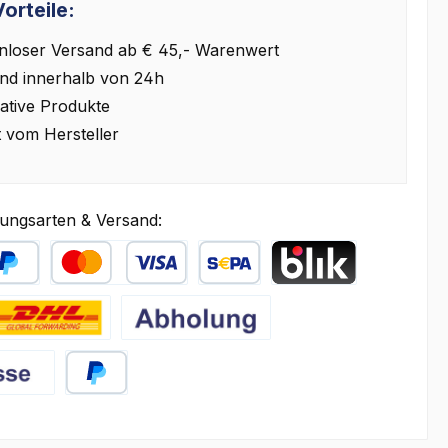
orteile:
nloser Versand ab € 45,- Warenwert
nd innerhalb von 24h
ative Produkte
t vom Hersteller
ungsarten & Versand:
äter Bezahlen
Kredit- oder Debitkarte
SEPA Lastschrift
BLIK
HL
Abholung
PayPal