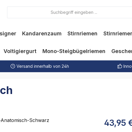
signer
Kandarenzaum
Stirnriemen
Stirnrieme
Voltigiergurt
Mono-Steigbügelriemen
Gesche
Versand innerhalb von 24h
Inno
sch
43,95 