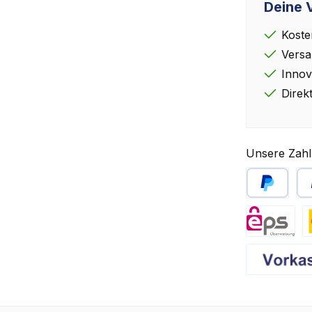
Deine V
Koste
Versa
Innov
Direk
Unsere Zahl
PayPal
Sp
eps
D
Vorkasse