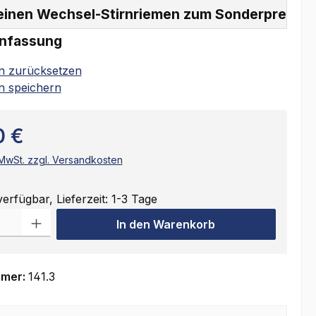
einen Wechsel-Stirnriemen zum Sonderpreis:
nfassung
on zurücksetzen
n speichern
0 €
. MwSt. zzgl. Versandkosten
erfügbar, Lieferzeit: 1-3 Tage
ahl: Gib den gewünschten Wert ein oder benutze die Schaltflächen
In den Warenkorb
mmer:
141.3