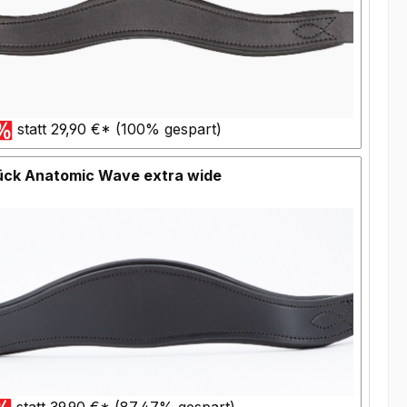
statt 29,90 €* (100% gespart)
ück Anatomic Wave extra wide
statt 39,90 €* (87.47% gespart)