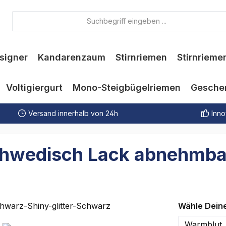
signer
Kandarenzaum
Stirnriemen
Stirnrieme
Voltigiergurt
Mono-Steigbügelriemen
Gesche
Versand innerhalb von 24h
Inno
Schwedisch Lack abnehmba
Wähle Dein
Warmblut