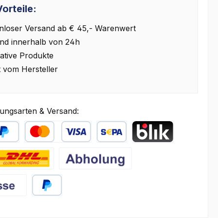
orteile:
nloser Versand ab € 45,- Warenwert
nd innerhalb von 24h
ative Produkte
t vom Hersteller
ungsarten & Versand:
äter Bezahlen
Kredit- oder Debitkarte
SEPA Lastschrift
BLIK
HL
Abholung
PayPal