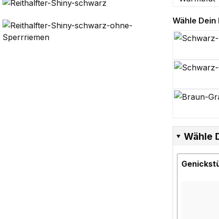
Wähle Dein R
Sch
Sch
Brau
Wähle 
Genickst