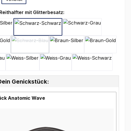
auswählen
eithalfter mit Glitterbesatz:
warz-Silber
Schwarz-Schwarz
Schwarz-Grau
warz-Gold
Schwarz-Blau
Braun-Silber
Braun-Gold
(Diese Option ist zurzeit nicht verfügbar.)
n-Grau
Weiss-Silber
Weiss-Grau
Weiss-Schwarz
Dein Genickstück:
ück Anatomic Wave