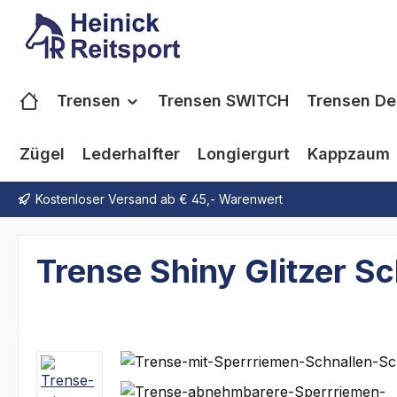
m Hauptinhalt springen
Zur Suche springen
Zur Hauptnavigation springen
Trensen
Trensen SWITCH
Trensen De
Zügel
Lederhalfter
Longiergurt
Kappzaum
Kostenloser Versand ab € 45,- Warenwert
Trense Shiny Glitzer 
Bildergalerie überspringen