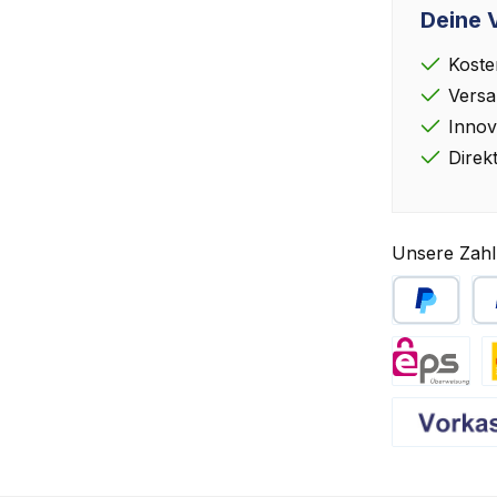
Deine V
Koste
Versa
Innov
Direk
Unsere Zahl
PayPal
Sp
eps
D
Vorkasse