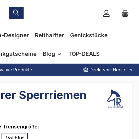
n-Designer
Reithalfter
Genickstücke
nkgutscheine
Blog
TOP-DEALS
vative Produkte
Direkt vom Hersteller
rer Sperrriemen
auswählen
e Trensengröße:
Vollblut