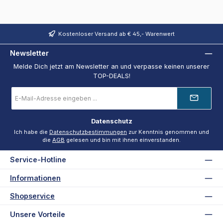
Kostenloser Versand ab € 45,- Warenwert
Newsletter
Melde Dich jetzt am Newsletter an und verpasse keinen unserer
TOP-DEALS!
E-
Mail-
Adresse
*
Datenschutz
Ich habe die
Datenschutzbestimmungen
zur Kenntnis genommen und
die
AGB
gelesen und bin mit ihnen einverstanden.
Service-Hotline
Informationen
Shopservice
Unsere Vorteile