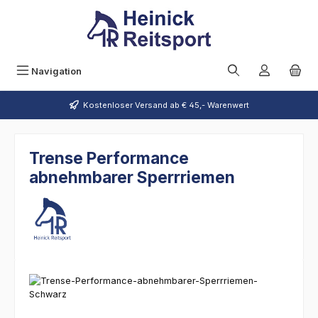
Zum Hauptinhalt springen
Navigation
Kostenloser Versand ab € 45,- Warenwert
Trense Performance
abnehmbarer Sperrriemen
Bildergalerie überspringen