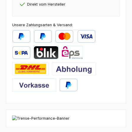
Direkt vom Hersteller
Unsere Zahlungsarten & Versand:
PayPal
Später Bezahlen
Kredit- oder Debitkarte
SEPA Lastschrift
BLIK
eps
DHL
Abholung
Vorkasse
PayPal