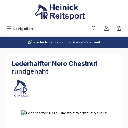
Zum Hauptinhalt springen
Navigation
Kostenloser Versand ab € 45,- Warenwert
Lederhalfter Nero Chestnut
rundgenäht
Bildergalerie überspringen