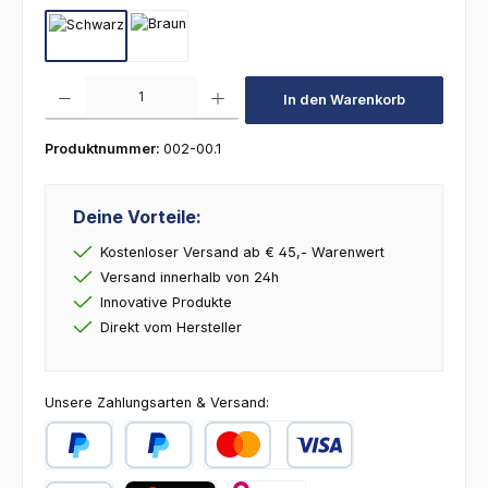
Schwarz
Braun
Produkt Anzahl: Gib den gewünschten Wert ein oder benutze die Schaltfl
In den Warenkorb
Produktnummer:
002-00.1
Deine Vorteile:
Kostenloser Versand ab € 45,- Warenwert
Versand innerhalb von 24h
Innovative Produkte
Direkt vom Hersteller
Unsere Zahlungsarten & Versand:
PayPal
Später Bezahlen
Kredit- oder Debitkarte