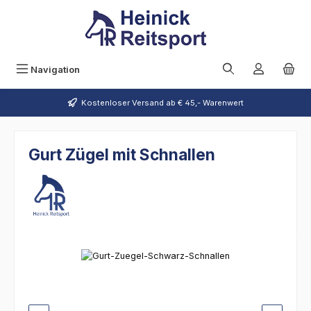
Zum Hauptinhalt springen
Navigation
Kostenloser Versand ab € 45,- Warenwert
Gurt Zügel mit Schnallen
Bildergalerie überspringen