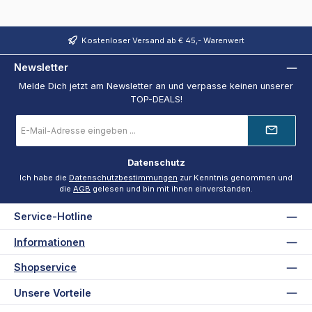
Kostenloser Versand ab € 45,- Warenwert
Newsletter
Melde Dich jetzt am Newsletter an und verpasse keinen unserer
TOP-DEALS!
E-
Mail-
Adresse
*
Datenschutz
Ich habe die
Datenschutzbestimmungen
zur Kenntnis genommen und
die
AGB
gelesen und bin mit ihnen einverstanden.
Service-Hotline
Informationen
Shopservice
Unsere Vorteile