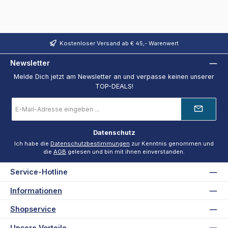
Kostenloser Versand ab € 45,- Warenwert
Newsletter
Melde Dich jetzt am Newsletter an und verpasse keinen unserer
TOP-DEALS!
E-
Mail-
Adresse
*
Datenschutz
Ich habe die
Datenschutzbestimmungen
zur Kenntnis genommen und
die
AGB
gelesen und bin mit ihnen einverstanden.
Service-Hotline
Informationen
Shopservice
Unsere Vorteile