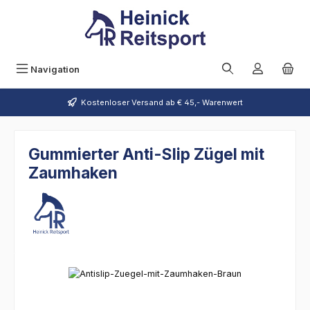
Zum Hauptinhalt springen
Navigation
Kostenloser Versand ab € 45,- Warenwert
Gummierter Anti-Slip Zügel mit
Zaumhaken
Bildergalerie überspringen