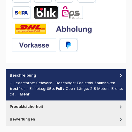
PayPal
Später Bezahlen
Kredit- oder Debitkarte
SEPA Lastschrift
BLIK
eps
DHL
Abholung
Vorkasse
PayPal
Beschreibung
+ Lederfarbe: Schwarz+ Beschläge: Edelstahl Zaumhaken
(rostfrei)+ Einheitsgröße: Full / Cob+ Länge: 2,8 Meter+ Breite:
ca.…
Mehr
Produktsicherheit
Bewertungen