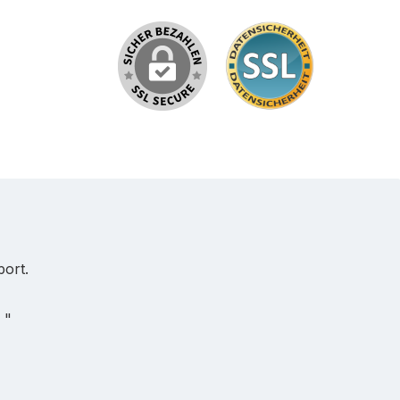
port.
 "