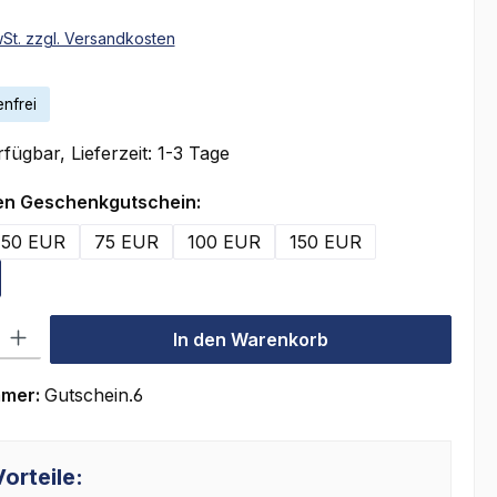
wSt. zzgl. Versandkosten
nfrei
fügbar, Lieferzeit: 1-3 Tage
auswählen
en Geschenkgutschein:
50 EUR
75 EUR
100 EUR
150 EUR
l: Gib den gewünschten Wert ein oder benutze die Schaltflächen um
In den Warenkorb
mmer:
Gutschein.6
orteile: