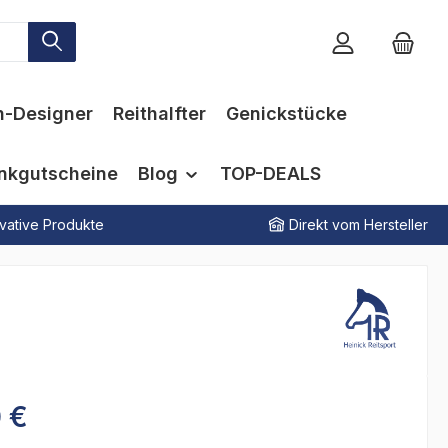
n-Designer
Reithalfter
Genickstücke
nkgutscheine
Blog
TOP-DEALS
vative Produkte
Direkt vom Hersteller
 €