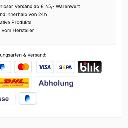
nloser Versand ab € 45,- Warenwert
nd innerhalb von 24h
ative Produkte
t vom Hersteller
ungsarten & Versand:
äter Bezahlen
Kredit- oder Debitkarte
SEPA Lastschrift
BLIK
HL
Abholung
PayPal