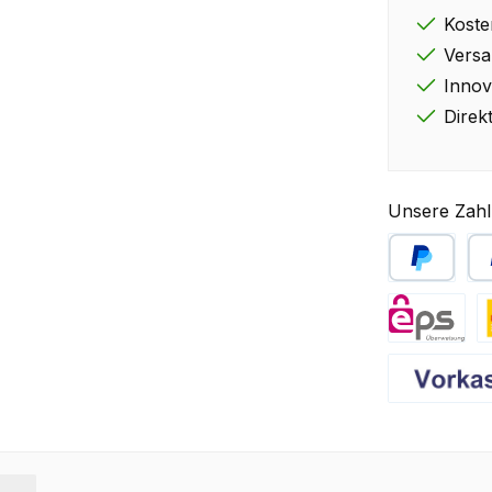
Koste
Versa
Innov
Direk
Unsere Zahl
PayPal
Sp
eps
D
Vorkasse