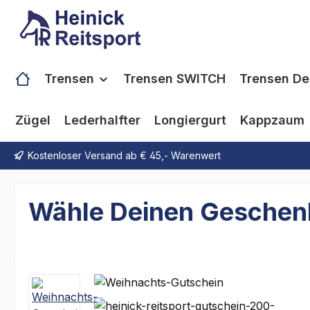
m Hauptinhalt springen
Zur Suche springen
Zur Hauptnavigation springen
Trensen
Trensen SWITCH
Trensen De
Zügel
Lederhalfter
Longiergurt
Kappzaum
Kostenloser Versand ab € 45,- Warenwert
Wähle Deinen Geschen
Bildergalerie überspringen