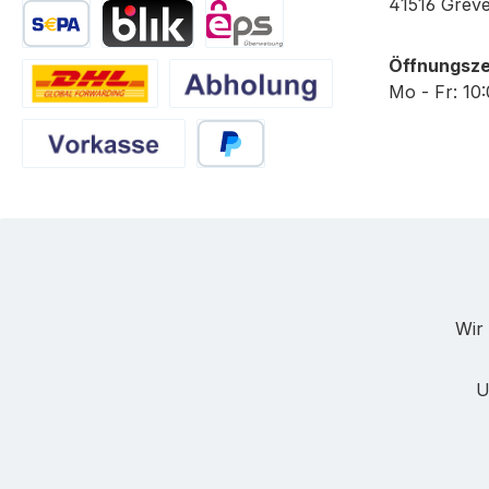
PayPal
Später Bezahlen
Kredit- oder Debitkarte
41516 Grev
SEPA Lastschrift
BLIK
eps
Öffnungsze
Mo - Fr: 10
DHL
Abholung
Vorkasse
PayPal
Wir 
U