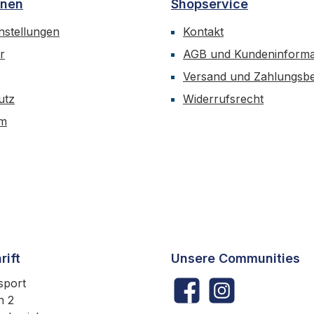
onen
Shopservice
nstellungen
Kontakt
r
AGB und Kundeninforma
Versand und Zahlungsb
utz
Widerrufsrecht
um
rift
Unsere Communities
sport
Facebook
Instagram
h 2