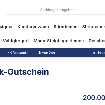
signer
Kandarenzaum
Stirnriemen
Stirnrieme
Voltigiergurt
Mono-Steigbügelriemen
Gesche
Versand innerhalb von 24h
Inno
k-Gutschein
200,00