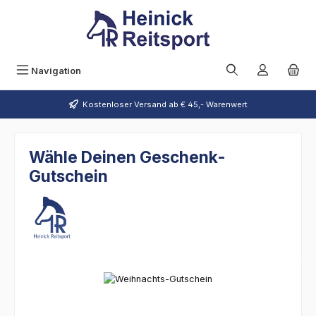
Zum Hauptinhalt springen
Navigation
Kostenloser Versand ab € 45,- Warenwert
Wähle Deinen Geschenk-
Gutschein
Bildergalerie überspringen