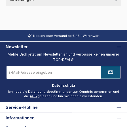
Kostenloser Versand ab € 45,- Warenwert
Newsletter
Melde Dich jetzt am Newsletter an und verpasse keinen unserer
TOP-DEALS!
E-
Mail-
Adresse
*
Datenschutz
Ich habe die
Datenschutzbestimmungen
zur Kenntnis genommen und
die
AGB
gelesen und bin mit ihnen einverstanden.
Service-Hotline
Informationen