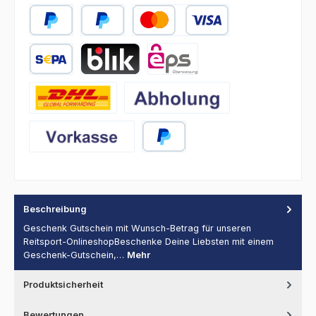
PayPal
Später Bezahlen
Kredit- oder Debitkarte
SEPA Lastschrift
BLIK
eps
DHL
Abholung
Vorkasse
PayPal
Beschreibung
Geschenk Gutschein mit Wunsch-Betrag für unseren
Reitsport-OnlineshopBeschenke Deine Liebsten mit einem
Geschenk-Gutschein,…
Mehr
Produktsicherheit
Bewertungen