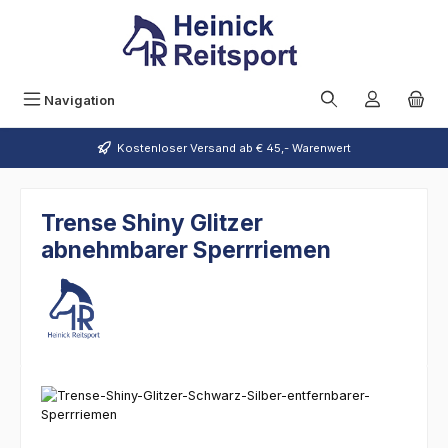
Zum Hauptinhalt springen
Navigation
Kostenloser Versand ab € 45,- Warenwert
Trense Shiny Glitzer
abnehmbarer Sperrriemen
Bildergalerie überspringen