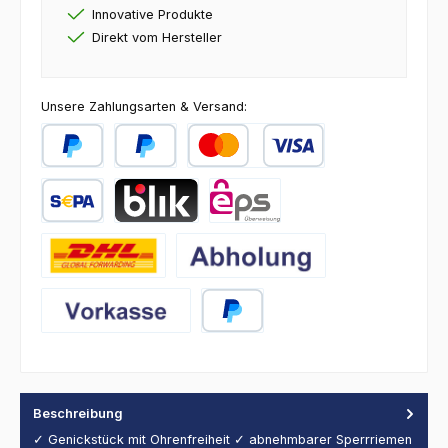
Innovative Produkte
Direkt vom Hersteller
Unsere Zahlungsarten & Versand:
PayPal
Später Bezahlen
Kredit- oder Debitkarte
SEPA Lastschrift
BLIK
eps
DHL
Abholung
Vorkasse
PayPal
Beschreibung
✓ Genickstück mit Ohrenfreiheit ✓ abnehmbarer Sperrriemen