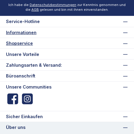
Ich habe die
Datenschutzbestimmungen
zur Kenntnis genommen und
die
AGB
gelesen und bin mit ihnen einverstanden.
Service-Hotline
Informationen
Shopservice
Unsere Vorteile
Zahlungsarten & Versand:
Büroanschrift
Unsere Communities
Facebook
Instagram
Sicher Einkaufen
Über uns