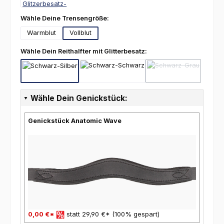
auswählen
Wähle Deine Trensengröße:
Warmblut
Vollblut
auswählen
Wähle Dein Reithalfter mit Glitterbesatz:
Schwarz-Silber
Schwarz-Schwarz
Schwarz-Grau
(Diese Option ist z
Wähle Dein Genickstück:
Genickstück Anatomic Wave
0,00 €*
statt 29,90 €* (100% gespart)