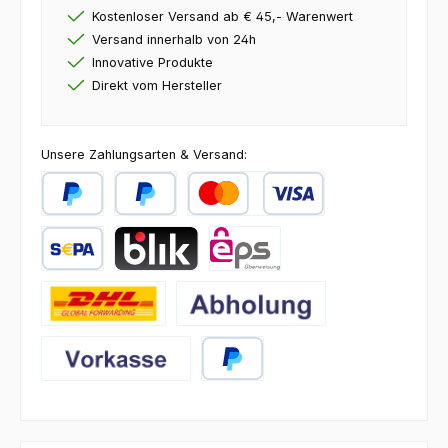
Kostenloser Versand ab € 45,- Warenwert
Versand innerhalb von 24h
Innovative Produkte
Direkt vom Hersteller
Unsere Zahlungsarten & Versand:
PayPal
Später Bezahlen
Kredit- oder Debitkarte
SEPA Lastschrift
BLIK
eps
DHL
Abholung
Vorkasse
PayPal