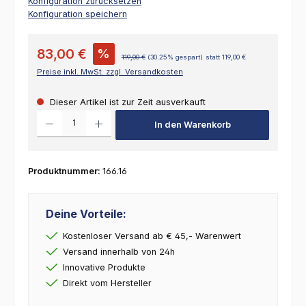
Konfiguration zurücksetzen
Konfiguration speichern
83,00 €
%
119,00 €
(30.25% gespart)
statt 119,00 €
Preise inkl. MwSt. zzgl. Versandkosten
Dieser Artikel ist zur Zeit ausverkauft
Produkt Anzahl: Gib den gewünschten Wert ein oder benutze die Schalt
In den Warenkorb
Produktnummer:
166.16
Deine Vorteile:
Kostenloser Versand ab € 45,- Warenwert
Versand innerhalb von 24h
Innovative Produkte
Direkt vom Hersteller