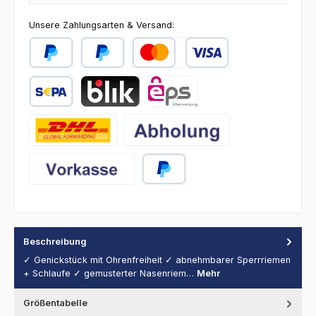
Unsere Zahlungsarten & Versand:
PayPal
Später Bezahlen
Kredit- oder Debitkarte
SEPA Lastschrift
BLIK
eps
DHL
Abholung
Vorkasse
PayPal
Beschreibung
✓ Genickstück mit Ohrenfreiheit ✓ abnehmbarer Sperrriemen
+ Schlaufe ✓ gemusterter Nasenriem…
Mehr
Größentabelle