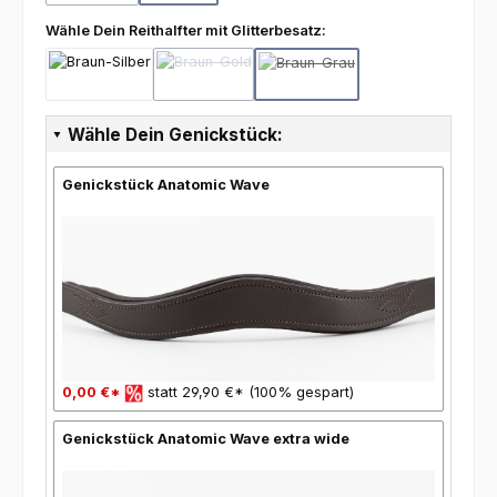
auswählen
Wähle Dein Reithalfter mit Glitterbesatz:
Braun-Silber
Braun-Gold
Braun-Grau
(Diese Option ist zurzeit nicht verfügbar.)
(Diese Option ist zurzeit nicht 
Wähle Dein Genickstück:
Genickstück Anatomic Wave
0,00 €*
statt 29,90 €* (100% gespart)
Genickstück Anatomic Wave extra wide