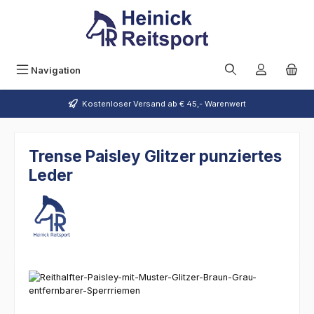
Zum Hauptinhalt springen
Navigation
Kostenloser Versand ab € 45,- Warenwert
Trense Paisley Glitzer punziertes
Leder
Bildergalerie überspringen