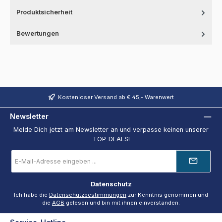
Produktsicherheit
Bewertungen
Kostenloser Versand ab € 45,- Warenwert
Newsletter
Melde Dich jetzt am Newsletter an und verpasse keinen unserer
TOP-DEALS!
E-
Mail-
Adresse
*
Datenschutz
Ich habe die
Datenschutzbestimmungen
zur Kenntnis genommen und
die
AGB
gelesen und bin mit ihnen einverstanden.