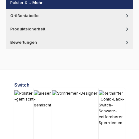
Polster &…
Mehr
Größentabelle
Produktsicherheit
Bewertungen
Produktgalerie überspringen
Switch