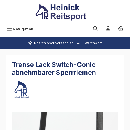
Zum Hauptinhalt springen
Navigation
Kostenloser Versand ab € 45,- Warenwert
Trense Lack Switch-Conic
abnehmbarer Sperrriemen