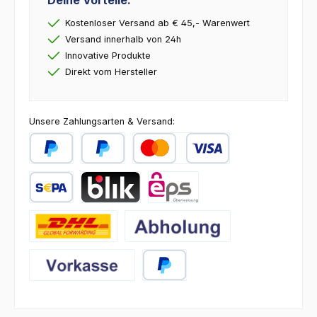
Deine Vorteile:
Kostenloser Versand ab € 45,- Warenwert
Versand innerhalb von 24h
Innovative Produkte
Direkt vom Hersteller
Unsere Zahlungsarten & Versand:
PayPal
Später Bezahlen
Kredit- oder Debitkarte
SEPA Lastschrift
BLIK
eps
DHL
Abholung
Vorkasse
PayPal