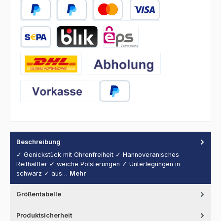
PayPal
Später Bezahlen
Kredit- oder Debitkarte
SEPA Lastschrift
BLIK
eps
DHL
Abholung
Vorkasse
PayPal
Beschreibung
✓ Genickstück mit Ohrenfreiheit ✓ Hannoveranisches
Reithalfter ✓ weiche Polsterungen ✓ Unterlegungen in
schwarz ✓ aus…
Mehr
Größentabelle
Produktsicherheit