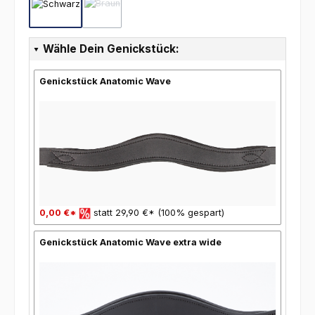
Schwarz
Braun
(Diese Option ist zurzeit nicht verfügbar.)
Wähle Dein Genickstück:
Genickstück Anatomic Wave
0,00 €*
statt 29,90 €* (100% gespart)
Genickstück Anatomic Wave extra wide