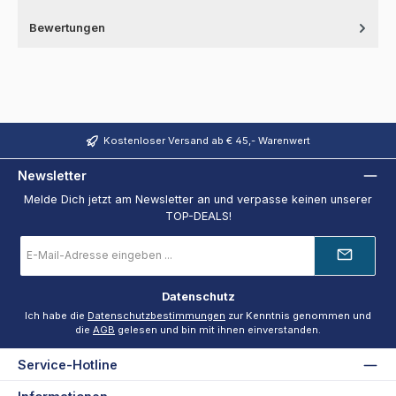
Bewertungen
Kostenloser Versand ab € 45,- Warenwert
Newsletter
Melde Dich jetzt am Newsletter an und verpasse keinen unserer
TOP-DEALS!
E-
Mail-
Adresse
*
Datenschutz
Ich habe die
Datenschutzbestimmungen
zur Kenntnis genommen und
die
AGB
gelesen und bin mit ihnen einverstanden.
Service-Hotline