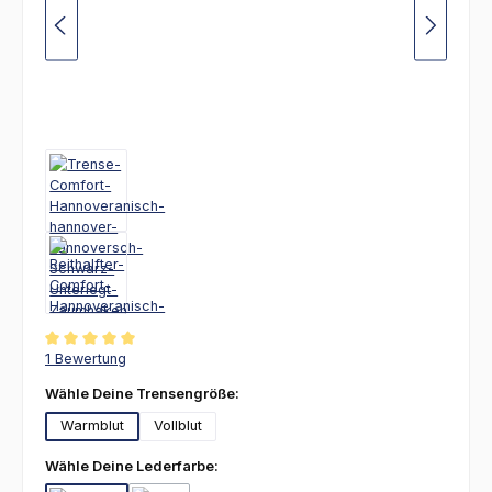
Durchschnittliche Bewertung von 5 von 5 Sternen
1 Bewertung
auswählen
Wähle Deine Trensengröße:
Warmblut
Vollblut
auswählen
Wähle Deine Lederfarbe: