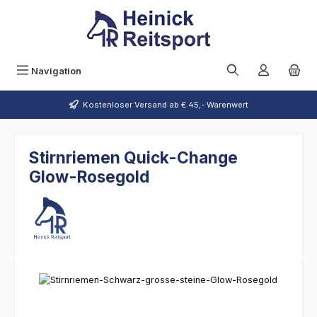
Zum Hauptinhalt springen
Navigation
Kostenloser Versand ab € 45,- Warenwert
Stirnriemen Quick-Change
Glow-Rosegold
Bildergalerie überspringen