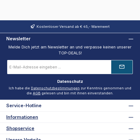
Kostenloser Versand ab € 45,- Warenwert
Newsletter
Melde Dich jetzt am Newsletter an und verpasse keinen unserer
TOP-DEALS!
E-
Mail-
Adresse
*
Datenschutz
Ich habe die
Datenschutzbestimmungen
zur Kenntnis genommen und
die
AGB
gelesen und bin mit ihnen einverstanden.
Service-Hotline
Informationen
Shopservice
Unsere Vorteile