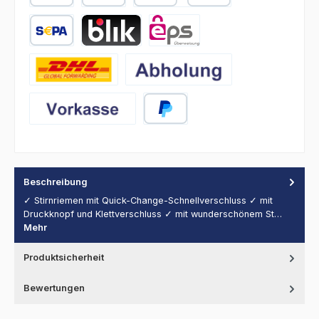
PayPal
Später Bezahlen
Kredit- oder Debitkarte
SEPA Lastschrift
BLIK
eps
DHL
Abholung
Vorkasse
PayPal
Beschreibung
✓ Stirnriemen mit Quick-Change-Schnellverschluss ✓ mit
Druckknopf und Klettverschluss ✓ mit wunderschönem St…
Mehr
Produktsicherheit
Bewertungen