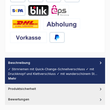
PayPal
Später Bezahlen
Kredit- oder Debitkarte
SEPA Lastschrift
BLIK
eps
DHL
Abholung
Vorkasse
PayPal
Beschreibung
✓ Stirnriemen mit Quick-Change-Schnellverschluss ✓ mit
Druckknopf und Klettverschluss ✓ mit wunderschönem St…
Mehr
Produktsicherheit
Bewertungen