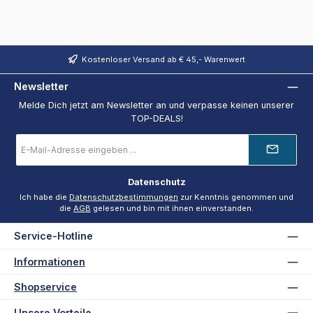
Kostenloser Versand ab € 45,- Warenwert
Newsletter
Melde Dich jetzt am Newsletter an und verpasse keinen unserer
TOP-DEALS!
E-
Mail-
Adresse
*
Datenschutz
Ich habe die
Datenschutzbestimmungen
zur Kenntnis genommen und
die
AGB
gelesen und bin mit ihnen einverstanden.
Service-Hotline
Informationen
Shopservice
Unsere Vorteile