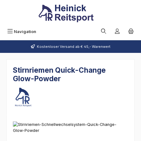
Zum Hauptinhalt springen
Navigation
Kostenloser Versand ab € 45,- Warenwert
Stirnriemen Quick-Change
Glow-Powder
Bildergalerie überspringen