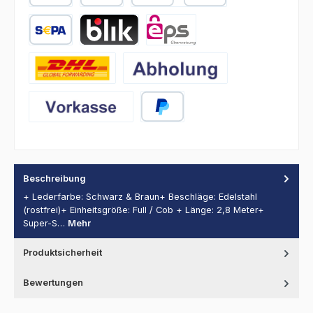
PayPal
Später Bezahlen
Kredit- oder Debitkarte
SEPA Lastschrift
BLIK
eps
DHL
Abholung
Vorkasse
PayPal
Beschreibung
+ Lederfarbe: Schwarz & Braun+ Beschläge: Edelstahl
(rostfrei)+ Einheitsgröße: Full / Cob + Länge: 2,8 Meter+
Super-S…
Mehr
Produktsicherheit
Bewertungen