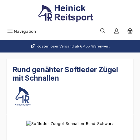
Zum Hauptinhalt springen
Navigation
Kostenloser Versand ab € 45,- Warenwert
Rund genähter Softleder Zügel
mit Schnallen
Bildergalerie überspringen