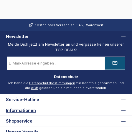
Kostenloser Versand ab € 45,- Warenwert
Newsletter
Melde Dich jetzt am Newsletter an und verpasse keinen unserer
TOP-DEALS!
E-
Mail-
Adresse
*
Datenschutz
Ich habe die
Datenschutzbestimmungen
zur Kenntnis genommen und
die
AGB
gelesen und bin mit ihnen einverstanden.
Service-Hotline
Informationen
Shopservice
Unsere Vorteile